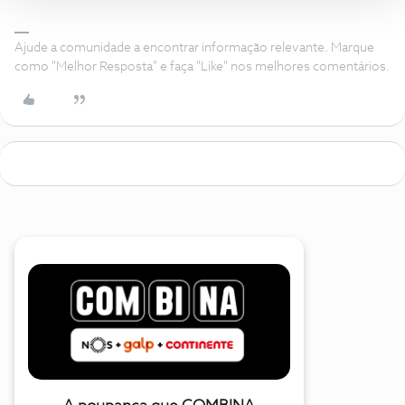
Ajude a comunidade a encontrar informação relevante. Marque
como "Melhor Resposta" e faça "Like" nos melhores comentários.