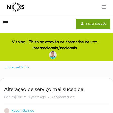
Menu
Iniciar sessão
Vishing | Phishing através de chamadas de voz
internacionais/nacionais
Internet NOS
Alteração de serviço mal sucedida
Forum|Forum|4 years ago
3 comentários
Ruben Garrido
R