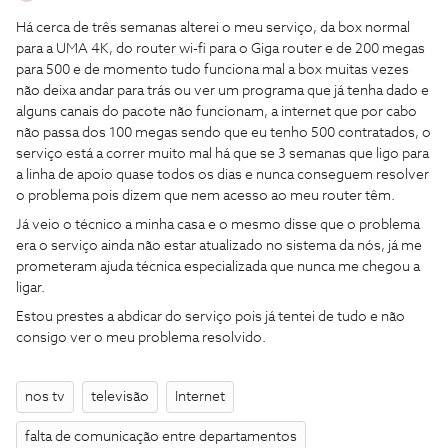
Há cerca de três semanas alterei o meu serviço, da box normal
para a UMA 4K, do router wi-fi para o Giga router e de 200 megas
para 500 e de momento tudo funciona mal a box muitas vezes
não deixa andar para trás ou ver um programa que já tenha dado e
alguns canais do pacote não funcionam, a internet que por cabo
não passa dos 100 megas sendo que eu tenho 500 contratados, o
serviço está a correr muito mal há que se 3 semanas que ligo para
a linha de apoio quase todos os dias e nunca conseguem resolver
o problema pois dizem que nem acesso ao meu router têm.
Já veio o técnico a minha casa e o mesmo disse que o problema
era o serviço ainda não estar atualizado no sistema da nós, já me
prometeram ajuda técnica especializada que nunca me chegou a
ligar.
Estou prestes a abdicar do serviço pois já tentei de tudo e não
consigo ver o meu problema resolvido.
nos tv
televisão
Internet
falta de comunicação entre departamentos