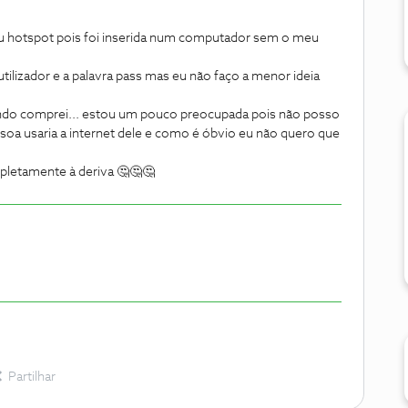
u hotspot pois foi inserida num computador sem o meu
tilizador e a palavra pass mas eu não faço a menor ideia
ando comprei... estou um pouco preocupada pois não posso
soa usaria a internet dele e como é óbvio eu não quero que
pletamente à deriva 🤔🤔🤔
Partilhar