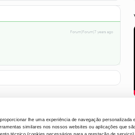
Forum|Forum|7 years ago
proporcionar lhe uma experiência de navegação personalizada e
erramentas similares nos nossos websites ou aplicações que sã
nto técnico (cookies necessários para a prestação de serviço)