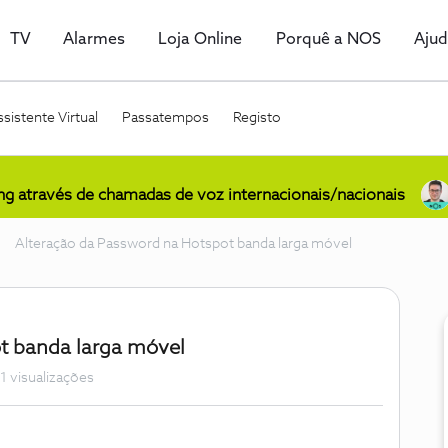
TV
Alarmes
Loja Online
Porquê a NOS
Aju
sistente Virtual
Passatempos
Registo
ing através de chamadas de voz internacionais/nacionais
Alteração da Password na Hotspot banda larga móvel
t banda larga móvel
1 visualizações