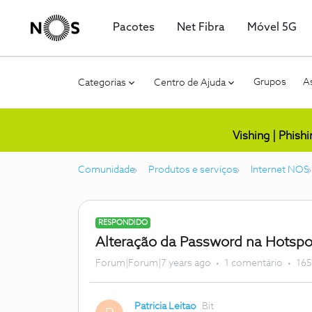
Pacotes
Net Fibra
Móvel 5G
Grupos
As
Categorias
Centro de Ajuda
Vishing | Phish
Comunidade
Produtos e serviços
Internet NOS
RESPONDIDO
Alteração da Password na Hotspo
Forum|Forum|7 years ago
1 comentário
165
Patricia Leitao
Bit