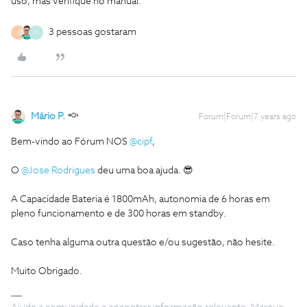
uso, mas verifique no manual.
3 pessoas gostaram
C
N
Mário P.
Forum|Forum|7 years ago
Bem-vindo ao Fórum NOS
@cipf
,
O
@Jose Rodrigues
deu uma boa ajuda. 😎
A Capacidade Bateria é 1800mAh, autonomia de 6 horas em
pleno funcionamento e de 300 horas em standby.
Caso tenha alguma outra questão e/ou sugestão, não hesite.
Muito Obrigado.