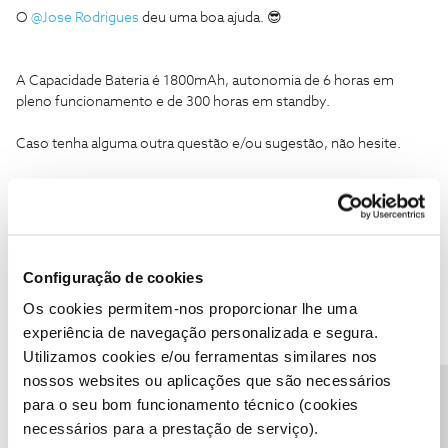
O
@Jose Rodrigues
deu uma boa ajuda. 😎
A Capacidade Bateria é 1800mAh, autonomia de 6 horas em
pleno funcionamento e de 300 horas em standby.
Caso tenha alguma outra questão e/ou sugestão, não hesite.
Muito Obrigado.
obrigada, mesmo em chamada de video no messenger?
Configuração de cookies
Os cookies permitem-nos proporcionar lhe uma
experiência de navegação personalizada e segura.
cipf
AUTOR
Forum|Forum|7 years ago
C
Utilizamos cookies e/ou ferramentas similares nos
Mário P.
nossos websites ou aplicações que são necessários
obrigada. mesmo estando numa chamada de video do
Precisa de ajuda?
para o seu bom funcionamento técnico (cookies
messenger? assim tenho que ver o que se passa, pode estar
necessários para a prestação de serviço).
estragado