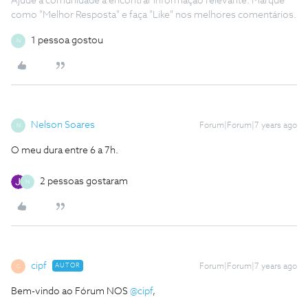
Ajude a comunidade a encontrar informação relevante. Marque
como "Melhor Resposta" e faça "Like" nos melhores comentários.
1 pessoa gostou
N
Nelson Soares
Forum|Forum|7 years ago
N
O meu dura entre 6 a 7h.
2 pessoas gostaram
N
cipf
AUTOR
Forum|Forum|7 years ago
C
Bem-vindo ao Fórum NOS
@cipf
,