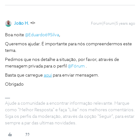
João H.
Forum|Forum|5 years ago
Boa noite
@Eduardo69Silva
,
Queremos ajudar. É importante para nós compreendermos este
tema.
Pedimos que nos detalhe a situação, por favor, através de
mensagem privada para o perfil
@Fórum
.
Basta que carregue
aqui
para enviar mensagem.
Obrigado
Ajude a comunidade a encontrar informação relevante. Marque
como "Melhor Resposta" e faça "Like" nos melhores comentários.
Siga os perfis da moderação, através da opção "Seguir", para estar
sempre a par das ultimas novidades.