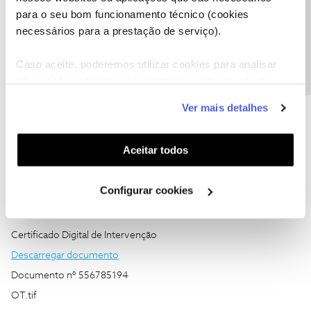
Precisa de ajuda?
para o seu bom funcionamento técnico (cookies
necessários para a prestação de serviço).
1
Jan
Caso aceite, poderemos utilizar cookies para analisar
Certificado Digital de Intervenção
informação estatística (cookies de analítica), adaptar
Descarregar documento
este serviço às suas preferências e apresentar-lhe
Ver mais detalhes
funcionalidades (cookies de personalização e
Documento nº 556792020
funcionalidade) e adaptar anúncios aos seus interesses
OT.tif
(cookies de publicidade personalizada). Pode gerir a
Aceitar todos
utilização dos cookies clicando em "
Configurar
Cookies
".
Configurar cookies
1
Jan
Certificado Digital de Intervenção
Descarregar documento
Documento nº 556785194
OT.tif