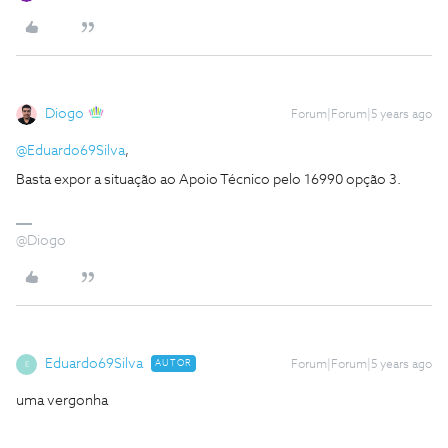
Diogo
Forum|Forum|5 years ago
@Eduardo69Silva
,
Basta expor a situação ao Apoio Técnico pelo 16990 opção 3.
@Diogo
Eduardo69Silva
AUTOR
Forum|Forum|5 years ago
E
uma vergonha