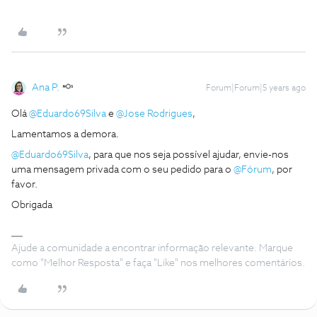
Ana P.
Forum|Forum|5 years ago
Olá
@Eduardo69Silva
e
@Jose Rodrigues
,
Lamentamos a demora.
@Eduardo69Silva
, para que nos seja possível ajudar, envie-nos
uma mensagem privada com o seu pedido para o
@Fórum
, por
favor.
Obrigada
Ajude a comunidade a encontrar informação relevante. Marque
como "Melhor Resposta" e faça "Like" nos melhores comentários.