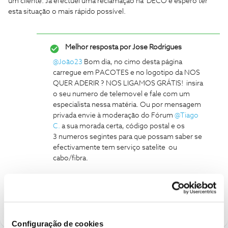
um cliente. Já efectuei uma reclamação na DECO e espero ter
esta situação o mais rápido possível.
Melhor resposta por
Jose Rodrigues
@João23
Bom dia, no cimo desta página
carregue em PACOTES e no logotipo da NOS
QUER ADERIR ? NOS LIGAMOS GRÁTIS! insira
o seu numero de telemovel e fale com um
especialista nessa matéria. Ou por mensagem
privada envie à moderação do Fórum
@Tiago
C.
a sua morada certa, código postal e os
3 numeros segintes para que possam saber se
efectivamente tem serviço satelite ou
cabo/fibra.
Configuração de cookies