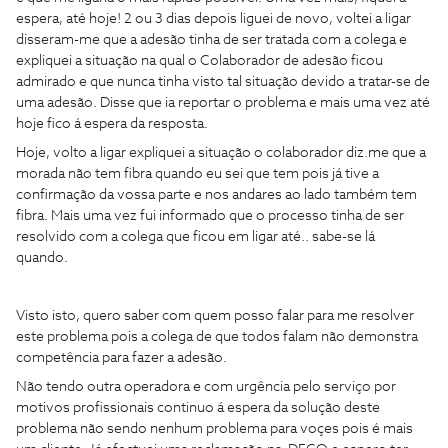
espera, até hoje! 2 ou 3 dias depois liguei de novo, voltei a ligar
disseram-me que a adesão tinha de ser tratada com a colega e
expliquei a situação na qual o Colaborador de adesão ficou
admirado e que nunca tinha visto tal situação devido a tratar-se de
uma adesão. Disse que ia reportar o problema e mais uma vez até
hoje fico á espera da resposta.
Hoje, volto a ligar expliquei a situação o colaborador diz.me que a
morada não tem fibra quando eu sei que tem pois já tive a
confirmação da vossa parte e nos andares ao lado também tem
fibra. Mais uma vez fui informado que o processo tinha de ser
resolvido com a colega que ficou em ligar até.. sabe-se lá
quando.
Visto isto, quero saber com quem posso falar para me resolver
este problema pois a colega de que todos falam não demonstra
competência para fazer a adesão.
Não tendo outra operadora e com urgência pelo serviço por
motivos profissionais continuo á espera da solução deste
problema não sendo nenhum problema para voçes pois é mais