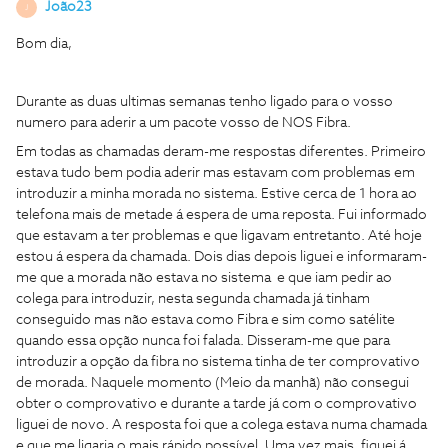
João23
J
Bom dia,
Durante as duas ultimas semanas tenho ligado para o vosso
numero para aderir a um pacote vosso de NOS Fibra.
Em todas as chamadas deram-me respostas diferentes. Primeiro
estava tudo bem podia aderir mas estavam com problemas em
introduzir a minha morada no sistema. Estive cerca de 1 hora ao
telefona mais de metade á espera de uma reposta. Fui informado
que estavam a ter problemas e que ligavam entretanto. Até hoje
estou á espera da chamada. Dois dias depois liguei e informaram-
me que a morada não estava no sistema e que iam pedir ao
colega para introduzir, nesta segunda chamada já tinham
conseguido mas não estava como Fibra e sim como satélite
quando essa opção nunca foi falada. Disseram-me que para
introduzir a opção da fibra no sistema tinha de ter comprovativo
de morada. Naquele momento (Meio da manhã) não consegui
obter o comprovativo e durante a tarde já com o comprovativo
liguei de novo. A resposta foi que a colega estava numa chamada
e que me ligaria o mais rápido possível. Uma vez mais, fiquei á