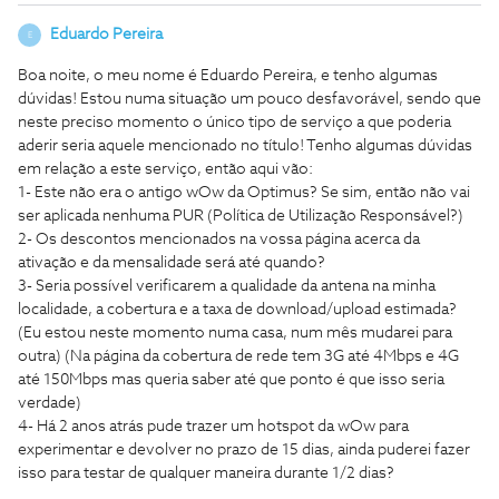
Eduardo Pereira
E
Boa noite, o meu nome é Eduardo Pereira, e tenho algumas
dúvidas! Estou numa situação um pouco desfavorável, sendo que
neste preciso momento o único tipo de serviço a que poderia
aderir seria aquele mencionado no título! Tenho algumas dúvidas
em relação a este serviço, então aqui vão:
1- Este não era o antigo wOw da Optimus? Se sim, então não vai
ser aplicada nenhuma PUR (Política de Utilização Responsável?)
2- Os descontos mencionados na vossa página acerca da
ativação e da mensalidade será até quando?
3- Seria possível verificarem a qualidade da antena na minha
localidade, a cobertura e a taxa de download/upload estimada?
(Eu estou neste momento numa casa, num mês mudarei para
outra) (Na página da cobertura de rede tem 3G até 4Mbps e 4G
até 150Mbps mas queria saber até que ponto é que isso seria
verdade)
4- Há 2 anos atrás pude trazer um hotspot da wOw para
experimentar e devolver no prazo de 15 dias, ainda puderei fazer
isso para testar de qualquer maneira durante 1/2 dias?