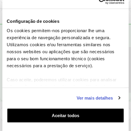
1 Comentário
Configuração de cookies
Os cookies permitem-nos proporcionar lhe uma
Ana M.
RESPOSTA
Forum|Forum|9 years ago
experiência de navegação personalizada e segura.
Olá Eduardo Pereira 🙂 bem-vindo ao Fórum!
Utilizamos cookies e/ou ferramentas similares nos
Informações sobre caracteristícas,condições e cobertura são
nossos websites ou aplicações que são necessários
possíveis de ver
aqui
, caso ainda tenha dúvidas clique em "Quer
Precisa de ajuda?
para o seu bom funcionamento técnico (cookies
Aderir?" e nós ligamos-lhe gratuitamente 😉
necessários para a prestação de serviço).
Ajude a comunidade a encontrar informação relevante. Marque
Caso aceite, poderemos utilizar cookies para analisar
como "Melhor Resposta" e faça "Like" nos melhores comentários.
informação estatística (cookies de analítica), adaptar
este serviço às suas preferências e apresentar-lhe
Ver mais detalhes
funcionalidades (cookies de personalização e
funcionalidade) e adaptar anúncios aos seus interesses
(cookies de publicidade personalizada). Pode gerir a
Aceitar todos
utilização dos cookies clicando em "
Configurar
Cookies
".