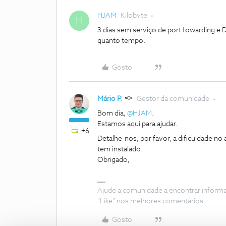
HJAM
Kilobyte
H
3 dias sem serviço de port fowarding e 
quanto tempo.
Gosto
Mário P.
Gestor da comunidade
Bom dia, ​
@HJAM
.
Estamos aqui para ajudar.
+6
Detalhe-nos, por favor, a dificuldade n
tem instalado.
Obrigado,
Ajude a comunidade a encontrar inform
"Like" nos melhores comentários.
Gosto