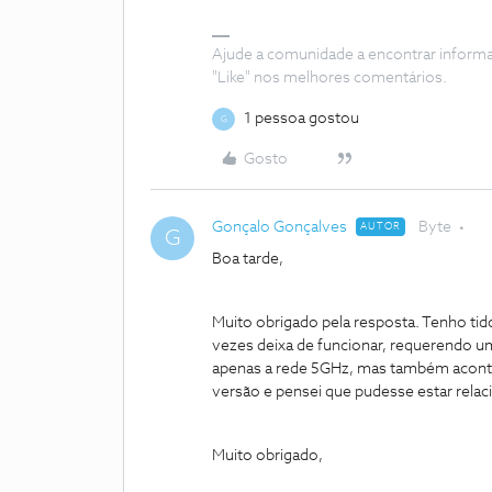
Ajude a comunidade a encontrar inform
"Like" nos melhores comentários.
1 pessoa gostou
G
Gosto
Gonçalo Gonçalves
Byte
AUTOR
G
Boa tarde,
Muito obrigado pela resposta. Tenho tid
vezes deixa de funcionar, requerendo um
apenas a rede 5GHz, mas também aconte
versão e pensei que pudesse estar relac
Muito obrigado,