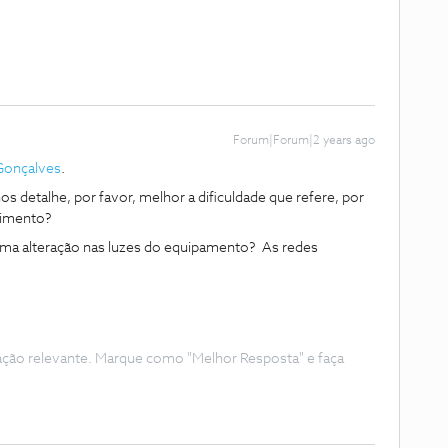
Forum|Forum|2 years ago
Gonçalves
.
s detalhe, por favor, melhor a dificuldade que refere, por
cimento?
guma alteração nas luzes do equipamento? As redes
ação relevante. Marque como "Melhor Resposta" e faça