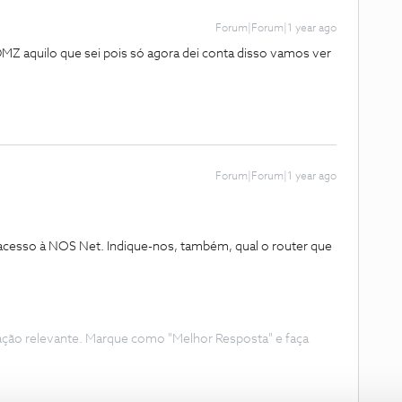
Forum|Forum|1 year ago
DMZ aquilo que sei pois só agora dei conta disso vamos ver
Forum|Forum|1 year ago
o acesso à NOS Net. Indique-nos, também, qual o router que
ação relevante. Marque como "Melhor Resposta" e faça