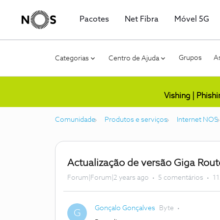
Pacotes
Net Fibra
Móvel 5G
Grupos
As
Categorias
Centro de Ajuda
Vishing | Phish
Comunidade
Produtos e serviços
Internet NOS
Actualização de versão Giga Rout
Forum|Forum|2 years ago
5 comentários
11
Gonçalo Gonçalves
Byte
G