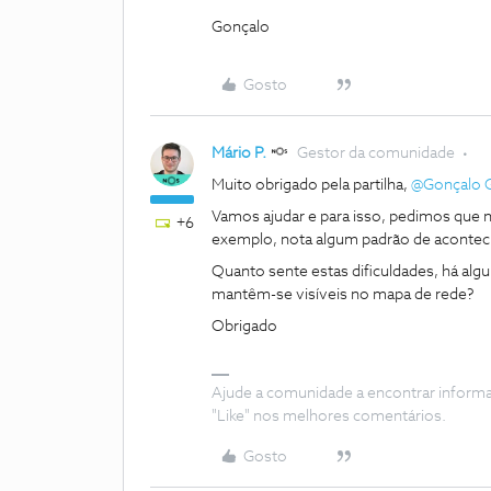
Gonçalo
Gosto
Mário P.
Gestor da comunidade
Muito obrigado pela partilha,
@Gonçalo 
Vamos ajudar e para isso, pedimos que no
+6
exemplo, nota algum padrão de aconte
Quanto sente estas dificuldades, há al
mantêm-se visíveis no mapa de rede?
Obrigado
Ajude a comunidade a encontrar inform
"Like" nos melhores comentários.
Gosto