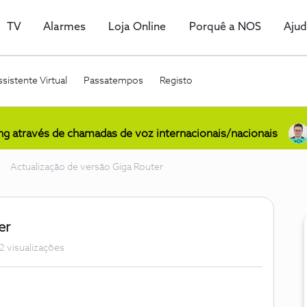
TV
Alarmes
Loja Online
Porquê a NOS
Aju
sistente Virtual
Passatempos
Registo
ing através de chamadas de voz internacionais/nacionais
Actualização de versão Giga Router
er
2 visualizações