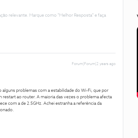
ação relevante. Marque como "Melhor Resposta" e faça
Forum|Forum|2 years ago
o alguns problemas com a estabilidade do Wi-Fi, que por
 restart ao router. A maioria das vezes o problema afecta
ce com a de 2.5GHz. Achei estranha a referência da
ionado.