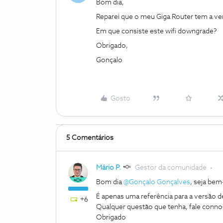
Bom dia,
Reparei que o meu Giga Router tem a ver
Em que consiste este wifi downgrade?
Obrigado,
Gonçalo
Gosto
5 Comentários
Mário P.
Gestor da comunidade
Bom dia
@Gonçalo Gonçalves
, seja be
É apenas uma referência para a versão d
+6
Qualquer questão que tenha, fale conno
Obrigado