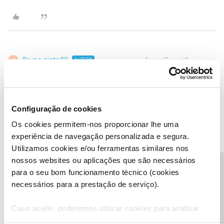
Bruno pinto89
AUTOR
Forum|Forum|8 years ago
B
Boas Óscar7!
Agradeço todos os comentários de ajuda, mas o problema está
resolvido contactei entidade responsável pelo site e já
Configuração de cookies
resolveram a situação estranha que aconteceu..
Mais uma vez obrigado a todos pela ajuda
Os cookies permitem-nos proporcionar lhe uma
Com os melhores cumprimentos
experiência de navegação personalizada e segura.
Utilizamos cookies e/ou ferramentas similares nos
1 pessoa gostou
nossos websites ou aplicações que são necessários
Precisa de ajuda?
para o seu bom funcionamento técnico (cookies
necessários para a prestação de serviço).
Caso aceite, poderemos utilizar cookies para analisar
marcolopes
Forum|Forum|8 years ago
informação estatística (cookies de analítica), adaptar