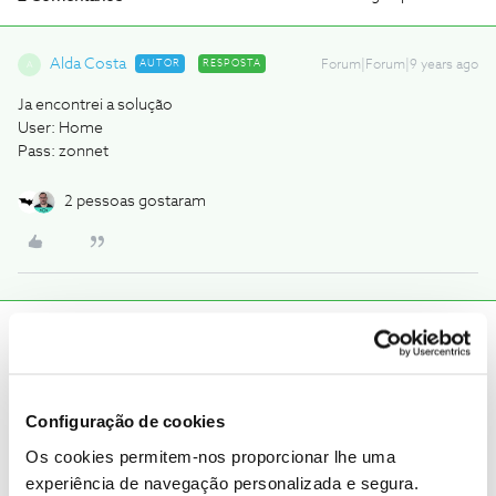
Alda Costa
AUTOR
RESPOSTA
Forum|Forum|9 years ago
A
Ja encontrei a solução
User: Home
Pass: zonnet
2 pessoas gostaram
Tiago C.
Forum|Forum|9 years ago
Olá, Alda Costa. Bem-vinda ao Fórum NOS. :)
Ficamos contentes que a situação tenha ficado resolvida e tenha
partilhado a solução com a comunidade. 😉
Configuração de cookies
Os cookies permitem-nos proporcionar lhe uma
Ajude a comunidade a encontrar informação relevante. Marque
experiência de navegação personalizada e segura.