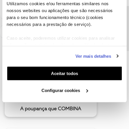
como "Melhor Resposta" e faça "Like" nos melhores comentários.
Utilizamos cookies e/ou ferramentas similares nos
nossos websites ou aplicações que são necessários
Precisa de ajuda?
para o seu bom funcionamento técnico (cookies
necessários para a prestação de serviço).
Caso aceite, poderemos utilizar cookies para analisar
informação estatística (cookies de analítica), adaptar
este serviço às suas preferências e apresentar-lhe
Ver mais detalhes
funcionalidades (cookies de personalização e
funcionalidade) e adaptar anúncios aos seus interesses
(cookies de publicidade personalizada). Pode gerir a
Aceitar todos
utilização dos cookies clicando em "
Configurar
Cookies
".
Configurar cookies
A poupança que COMBINA