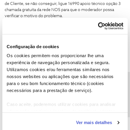
de Cliente, se não conseguir, ligue 16990 apoio técnico opção 3
chamada gratuita da rede NOS para que o moderador possa
verificar o motivo do problema.
1 pessoa gostou
Configuração de cookies
Os cookies permitem-nos proporcionar lhe uma
experiência de navegação personalizada e segura.
Ana P.
Forum|Forum|5 years ago
Utilizamos cookies e/ou ferramentas similares nos
Olá
@Celia Maria dos Santos
e
@Jose Rodrigues
,
nossos websites ou aplicações que são necessários
Precisa de ajuda?
para o seu bom funcionamento técnico (cookies
Pedimos desculpa pela demora.
necessários para a prestação de serviço).
@Celia Maria dos Santos
, o
@Jose Rodrigues
deu uma boa ajuda!
Conseguiu resolver? Ficamos aguardar o seu feedback.
Caso aceite, poderemos utilizar cookies para analisar
Obrigada
informação estatística (cookies de analítica), adaptar
este serviço às suas preferências e apresentar-lhe
Ver mais detalhes
funcionalidades (cookies de personalização e
Ajude a comunidade a encontrar informação relevante. Marque