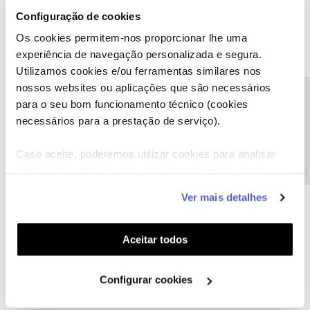
Configuração de cookies
Os cookies permitem-nos proporcionar lhe uma
Diogo
Forum|Forum|5 years ago
experiência de navegação personalizada e segura.
@monstawonder
,
Utilizamos cookies e/ou ferramentas similares nos
nossos websites ou aplicações que são necessários
Sem problema. Depois partilhe connosco se ficou resolvido.
Precisa de ajuda?
para o seu bom funcionamento técnico (cookies
necessários para a prestação de serviço).
@Diogo
Caso aceite, poderemos utilizar cookies para analisar
1 pessoa gostou
informação estatística (cookies de analítica), adaptar
este serviço às suas preferências e apresentar-lhe
Ver mais detalhes
funcionalidades (cookies de personalização e
funcionalidade) e adaptar anúncios aos seus interesses
(cookies de publicidade personalizada). Pode gerir a
João H.
Aceitar todos
Forum|Forum|5 years ago
utilização dos cookies clicando em "
Configurar
Boa tarde
@monstawonder
,
Cookies
".
Configurar cookies
Lamentamos o transtorno. Vamos ajudar.
O
@Diogo S.
prestou uma boa ajudar. Em alternativa envie-nos,