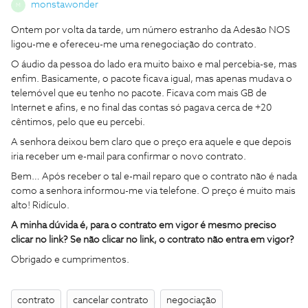
monstawonder
M
Ontem por volta da tarde, um número estranho da Adesão NOS
ligou-me e ofereceu-me uma renegociação do contrato.
O áudio da pessoa do lado era muito baixo e mal percebia-se, mas
enfim. Basicamente, o pacote ficava igual, mas apenas mudava o
telemóvel que eu tenho no pacote. Ficava com mais GB de
Internet e afins, e no final das contas só pagava cerca de +20
cêntimos, pelo que eu percebi.
A senhora deixou bem claro que o preço era aquele e que depois
iria receber um e-mail para confirmar o novo contrato.
Bem… Após receber o tal e-mail reparo que o contrato não é nada
como a senhora informou-me via telefone. O preço é muito mais
alto! Ridículo.
A minha dúvida é, para o contrato em vigor é mesmo preciso
clicar no link? Se não clicar no link, o contrato não entra em vigor?
Obrigado e cumprimentos.
contrato
cancelar contrato
negociação