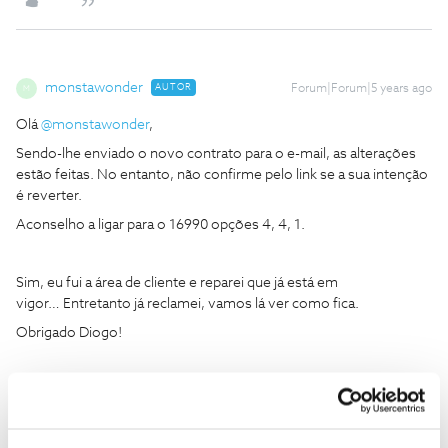
monstawonder
AUTOR
Forum|Forum|5 years ago
M
Olá
@monstawonder
,
Sendo-lhe enviado o novo contrato para o e-mail, as alterações
estão feitas. No entanto, não confirme pelo link se a sua intenção
é reverter.
Aconselho a ligar para o 16990 opções 4, 4, 1.
Sim, eu fui a área de cliente e reparei que já está em
vigor… Entretanto já reclamei, vamos lá ver como fica.
Obrigado Diogo!
1 pessoa gostou