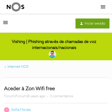
Menu
Iniciar sessão
Vishing | Phishing através de chamadas de voz
internacionais/nacionais
Internet NOS
Aceder à Zon Wifi free
Forum|Forum|8 years ago
5 comentários
Sofia Morais
S