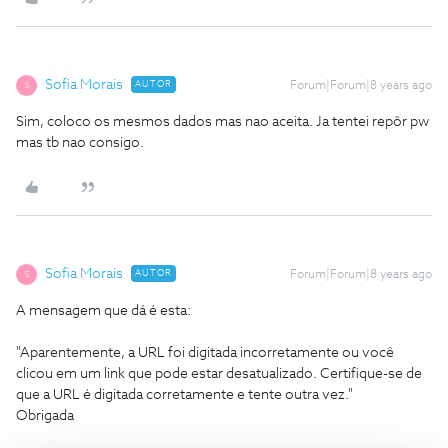
Sofia Morais
AUTOR
Forum|Forum|8 years ago
S
Sim, coloco os mesmos dados mas nao aceita. Ja tentei repôr pw
mas tb nao consigo.
Sofia Morais
AUTOR
Forum|Forum|8 years ago
S
A mensagem que dá é esta:
"Aparentemente, a URL foi digitada incorretamente ou você
clicou em um link que pode estar desatualizado. Certifique-se de
que a URL é digitada corretamente e tente outra vez."
Obrigada