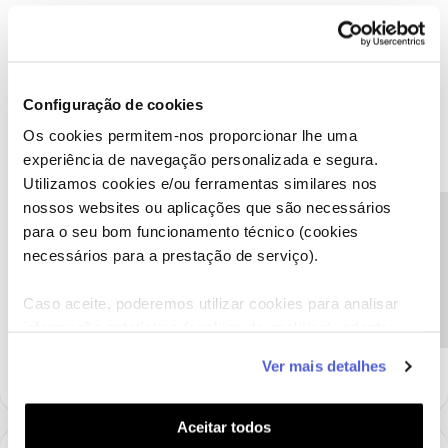
juli89
Forum|Forum|8 years ago
Configuração de cookies
Os cookies permitem-nos proporcionar lhe uma
@Sofia Morais
tentas aceder através da app? limpaste a cache?
caso continues sem conseguir, aconselho-te que ligues para o
experiência de navegação personalizada e segura.
apoio ao cliente.
Utilizamos cookies e/ou ferramentas similares nos
nossos websites ou aplicações que são necessários
Precisa de ajuda?
para o seu bom funcionamento técnico (cookies
necessários para a prestação de serviço).
Rafael Piedade
Caso aceite, poderemos utilizar cookies para analisar
Forum|Forum|8 years ago
informação estatística (cookies de analítica), adaptar
16993 Apoio cliente 🙂
este serviço às suas preferências e apresentar-lhe
Ver mais detalhes
funcionalidades (cookies de personalização e
funcionalidade) e adaptar anúncios aos seus interesses
(cookies de publicidade personalizada). Pode gerir a
Aceitar todos
utilização dos cookies clicando em "
Configurar