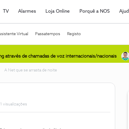
TV
Alarmes
Loja Online
Porquê a NOS
Aju
sistente Virtual
Passatempos
Registo
ing através de chamadas de voz internacionais/nacionais
A Net que se arrasta de noite
1 visualizações