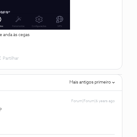
ite anda às cegas
Partilhar
Mais antigos primeiro
Forum|Forum|6 years ago
?