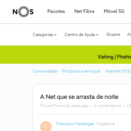
Pacotes
Net Fibra
Móvel 5G
Grupos
As
Categorias
Centro de Ajuda
Vishing | Phish
Comunidade
Produtos e serviços
Internet NOS
A Net que se arrasta de noite
Forum|Forum|6 years ago
5 comentários
13
Francisco Manteigas
Megabyte
F