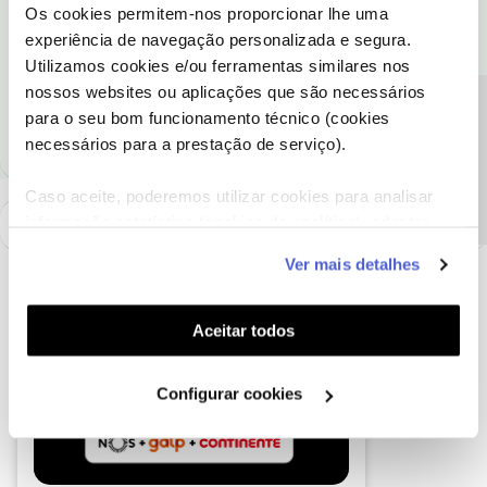
Os cookies permitem-nos proporcionar lhe uma
experiência de navegação personalizada e segura.
Ajude a comunidade a encontrar informação relevante. Marque
Utilizamos cookies e/ou ferramentas similares nos
como "Melhor Resposta" e faça "Like" nos melhores comentários.
nossos websites ou aplicações que são necessários
1 pessoa gostou
Precisa de ajuda?
M
para o seu bom funcionamento técnico (cookies
necessários para a prestação de serviço).
Caso aceite, poderemos utilizar cookies para analisar
informação estatística (cookies de analítica), adaptar
este serviço às suas preferências e apresentar-lhe
Ver mais detalhes
funcionalidades (cookies de personalização e
funcionalidade) e adaptar anúncios aos seus interesses
(cookies de publicidade personalizada). Pode gerir a
Aceitar todos
utilização dos cookies clicando em "
Configurar
Cookies
".
Configurar cookies