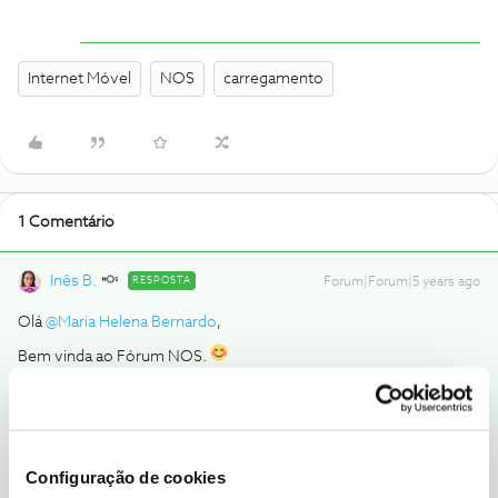
Internet Móvel
NOS
carregamento
1 Comentário
Inês B.
RESPOSTA
Forum|Forum|5 years ago
Olá
@Maria Helena Bernardo
,
Bem vinda ao Fórum NOS.
Só os tarifários em fatura têm roaming disponível.
Pode consultar estas e outras informações sobre o roaming de
Internet móvel,
aqui
.
Configuração de cookies
Obrigada