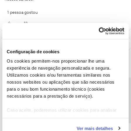
1 pessoa gostou
Configuração de cookies
Os cookies permitem-nos proporcionar lhe uma
experiência de navegação personalizada e segura.
Utilizamos cookies e/ou ferramentas similares nos
nossos websites ou aplicações que são necessários
Precisa de ajuda?
para o seu bom funcionamento técnico (cookies
necessários para a prestação de serviço).
Caso aceite, poderemos utilizar cookies para analisar
informação estatística (cookies de analítica), adaptar
A poupança que COMBINA
este serviço às suas preferências e apresentar-lhe
Ver mais detalhes
funcionalidades (cookies de personalização e