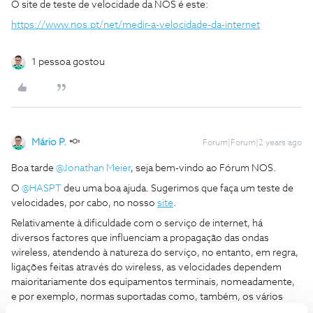
O site de teste de velocidade da NOS é este:
https://www.nos.pt/net/medir-a-velocidade-da-internet
1 pessoa gostou
Mário P.
Forum|Forum|2 years ago
Boa tarde
@Jonathan Meier
, seja bem-vindo ao Fórum NOS.
O
@HASPT
deu uma boa ajuda. Sugerimos que faça um teste de
velocidades, por cabo, no nosso
site
.
Relativamente à dificuldade com o serviço de internet, há
diversos factores que influenciam a propagação das ondas
wireless, atendendo à natureza do serviço, no entanto, em regra,
ligações feitas através do wireless, as velocidades dependem
maioritariamente dos equipamentos terminais, nomeadamente,
e por exemplo, normas suportadas como, também, os vários
fatores que, pela natureza do serviço, podem influenciar.