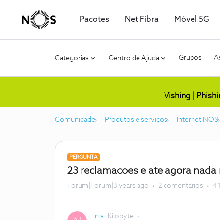
Pacotes
Net Fibra
Móvel 5G
Grupos
As
Categorias
Centro de Ajuda
Vishing | Phish
Comunidade
Produtos e serviços
Internet NOS
PERGUNTA
23 reclamacoes e ate agora nada 
Forum|Forum|3 years ago
2 comentários
41
n s
Kilobyte