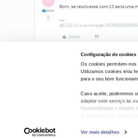
A
Bom, se resolvesse com 23 seria uma me
@EuSó fiz a reclamação ROR000000000
Gosto
Configuração de cookies
Os cookies permitem-nos 
Utilizamos cookies e/ou f
para o seu bom funcioname
Caso aceite, poderemos uti
adaptar este serviço às su
funcionalidade) e adaptar 
a utilização dos cookies c
CONTACTOS
POLÍTICA DE P
Ver mais detalhes