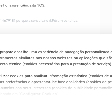
lhoria na eficiência da NOS.
44679181 porque a censura no @Fórum continua.
proporcionar lhe uma experiência de navegação personalizada e
erramentas similares nos nossos websites ou aplicações que sã
nto técnico (cookies necessários para a prestação de serviço)
lizar cookies para analisar informação estatística (cookies de an
as preferências e apresentar-lhe funcionalidades (cookies de p
Condições do Fórum NOS
Accessibility statement
anúncios aos seus interesses (cookies de publicidade personaliz
licando em "
Configurar Cookies
".
RIVACIDADE
CONFIGURAR COOKIES
QUALIDADE DE SERVIÇO