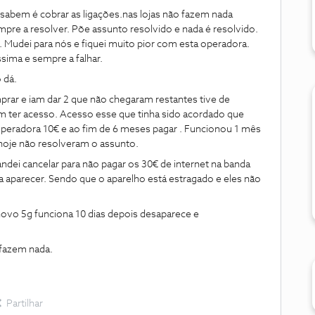
ó sabem é cobrar as ligações.nas lojas não fazem nada
mpre a resolver. Põe assunto resolvido e nada é resolvido.
 Mudei para nós e fiquei muito pior com esta operadora.
ima e sempre a falhar.
 dá.
rar e iam dar 2 que não chegaram restantes tive de
 ter acesso. Acesso esse que tinha sido acordado que
operadora 10€ e ao fim de 6 meses pagar . Funcionou 1 mês
hoje não resolveram o assunto.
dei cancelar para não pagar os 30€ de internet na banda
ua aparecer. Sendo que o aparelho está estragado e eles não
ovo 5g funciona 10 dias depois desaparece e
 fazem nada.
Partilhar