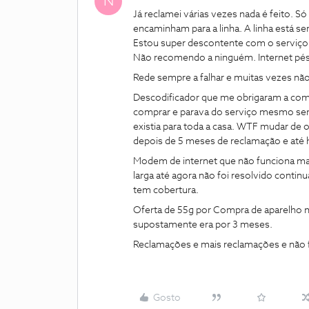
N
Já reclamei várias vezes nada é feito. S
encaminham para a linha. A linha está se
Estou super descontente com o serviço.
Não recomendo a ninguém. Internet péss
Rede sempre a falhar e muitas vezes não
Descodificador que me obrigaram a comp
comprar e parava do serviço mesmo sem
existia para toda a casa. WTF mudar de 
depois de 5 meses de reclamação e até 
Modem de internet que não funciona man
larga até agora não foi resolvido contin
tem cobertura.
Oferta de 55g por Compra de aparelho n
supostamente era por 3 meses.
Reclamações e mais reclamações e não
Gosto