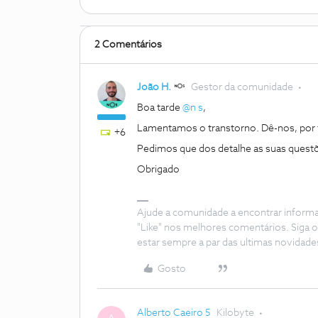
2 Comentários
João H.
Gestor da comunidade
Boa tarde
@n s
,
Lamentamos o transtorno. Dê-nos, por f
+6
Pedimos que dos detalhe as suas questõ
Obrigado
Ajude a comunidade a encontrar inform
"Like" nos melhores comentários. Siga o
estar sempre a par das ultimas novidade
Gosto
Alberto Caeiro 5
Kilobyte