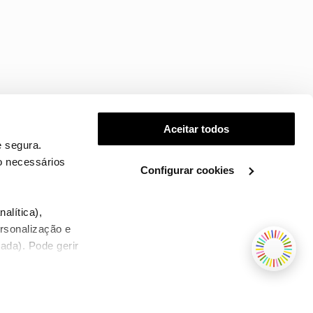
Aceitar todos
 segura.
o necessários
Configurar cookies
.
alítica),
ersonalização e
ada). Pode gerir
TERMOS E CONDIÇÕES
WHOLESALE