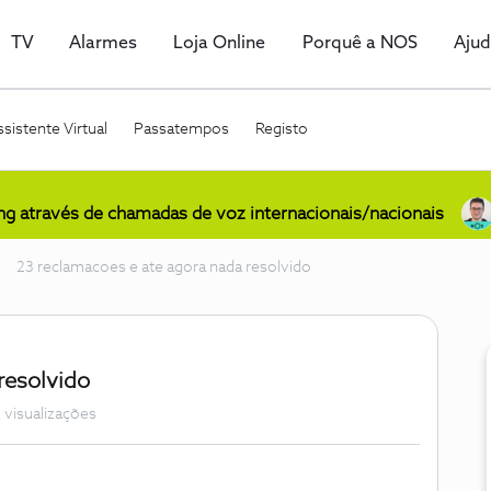
TV
Alarmes
Loja Online
Porquê a NOS
Aju
sistente Virtual
Passatempos
Registo
ing através de chamadas de voz internacionais/nacionais
23 reclamacoes e ate agora nada resolvido
resolvido
 visualizações