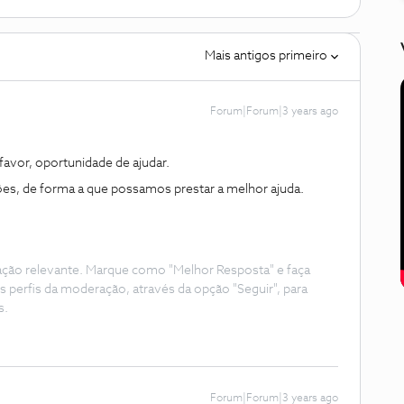
Mais antigos primeiro
Forum|Forum|3 years ago
avor, oportunidade de ajudar.
es, de forma a que possamos prestar a melhor ajuda.
ação relevante. Marque como "Melhor Resposta" e faça
s perfis da moderação, através da opção "Seguir", para
s.
Forum|Forum|3 years ago