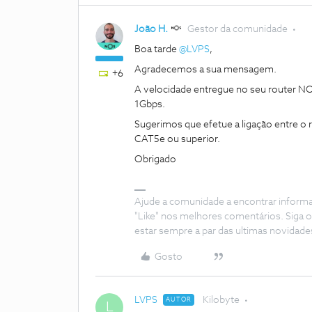
João H.
Gestor da comunidade
Boa tarde
@LVPS
,
Agradecemos a sua mensagem.
+6
A velocidade entregue no seu router NO
1Gbps.
Sugerimos que efetue a ligação entre o 
CAT5e ou superior.
Obrigado
Ajude a comunidade a encontrar inform
"Like" nos melhores comentários. Siga o
estar sempre a par das ultimas novidade
Gosto
LVPS
Kilobyte
AUTOR
L