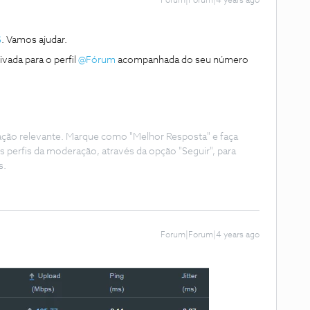
Forum|Forum|4 years ago
S
. Vamos ajudar.
vada para o perfil
@Fórum
acompanhada do seu número
ação relevante. Marque como "Melhor Resposta" e faça
s perfis da moderação, através da opção "Seguir", para
s.
Forum|Forum|4 years ago