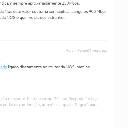
s indicam sempre aproximadamente 250Mbps.
da Nos este valor costuma ser habitual, atinge os 900 Mbps
a da NOS o que me parece estranho.
Forum|Forum|4 years ago
S
,
dade
ligado diretamente ao router da NOS, partilhe
ação relevante. Marque como "Melhor Resposta" e faça
s perfis da moderação, através da opção "Seguir", para
s.