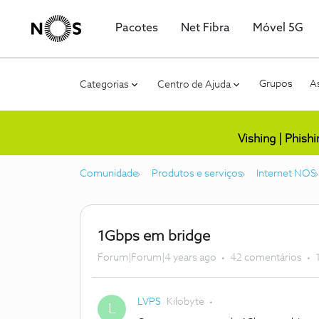
Pacotes
Net Fibra
Móvel 5G
Grupos
As
Categorias
Centro de Ajuda
Vishing | Phish
Comunidade
Produtos e serviços
Internet NOS
1Gbps em bridge
Forum|Forum|4 years ago
42 comentários
LVPS
Kilobyte
L