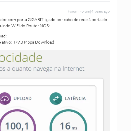
Forum|Forum|4 years ago
dor com porta GIGABIT ligado por cabo de rede à porta do
cluindo WIFI do Router NOS:
oad;
e ativo: 179,3 Mbps Download