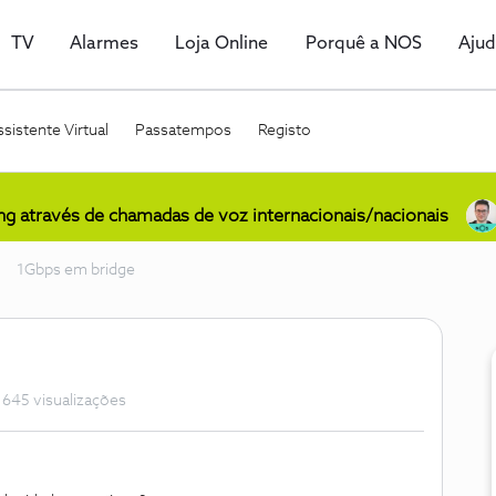
TV
Alarmes
Loja Online
Porquê a NOS
Aju
sistente Virtual
Passatempos
Registo
ing através de chamadas de voz internacionais/nacionais
1Gbps em bridge
1645 visualizações