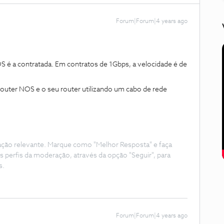
Forum|Forum|4 years ago
S é a contratada. Em contratos de 1Gbps, a velocidade é de
router NOS e o seu router utilizando um cabo de rede
ação relevante. Marque como "Melhor Resposta" e faça
s perfis da moderação, através da opção "Seguir", para
s.
Forum|Forum|4 years ago