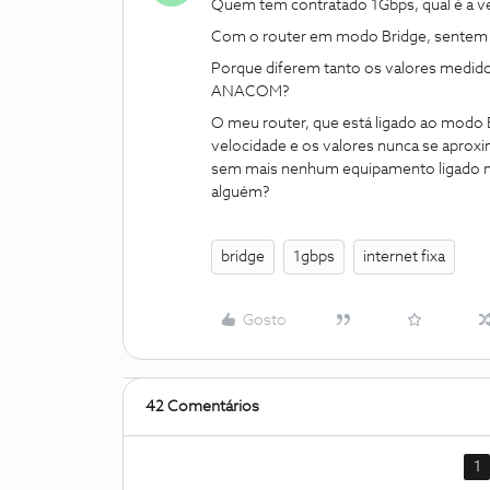
Quem tem contratado 1Gbps, qual é a ve
Com o router em modo Bridge, sentem qu
Porque diferem tanto os valores medid
ANACOM?
O meu router, que está ligado ao modo 
velocidade e os valores nunca se apro
sem mais nenhum equipamento ligado n
alguém?
bridge
1gbps
internet fixa
Gosto
42 Comentários
1