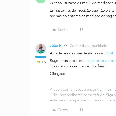
O cabo utilizado é um 5E. As mediçõe
Em sistemas de medição que não o site 
apenas no sistema de medição da págin
Gosto
João H.
Gestor da comunidade
Agradecemos o seu testemunho
@LVP
Sugerimos que efetue o
teste de veloci
+6
connosco os resultados, por favor.
Obrigado
Ajude a comunidade a encontrar inform
"Like" nos melhores comentários. Siga o
estar sempre a par das ultimas novidade
Gosto