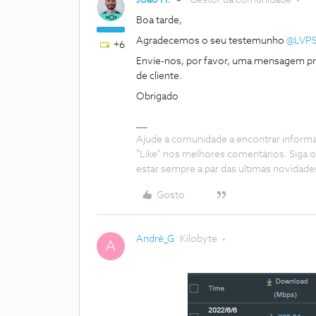
João H.
Gestor da comunidade
Boa tarde,
Agradecemos o seu testemunho
@LVP
+6
Envie-nos, por favor, uma mensagem pri
de cliente.
Obrigado
Ajude a comunidade a encontrar inform
"Like" nos melhores comentários. Siga o
estar sempre a par das ultimas novidade
Gosto
André_G
Kilobyte
A