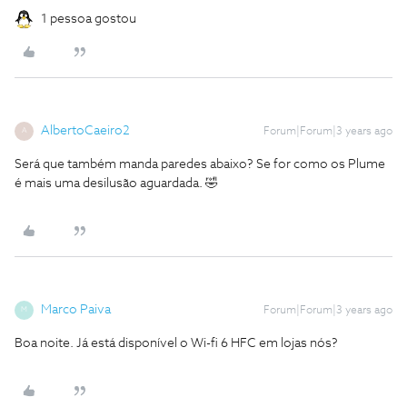
1 pessoa gostou
AlbertoCaeiro2
Forum|Forum|3 years ago
A
Será que também manda paredes abaixo? Se for como os Plume
é mais uma desilusão aguardada. 🤣
Marco Paiva
Forum|Forum|3 years ago
M
Boa noite. Já está disponível o Wi-fi 6 HFC em lojas nós?