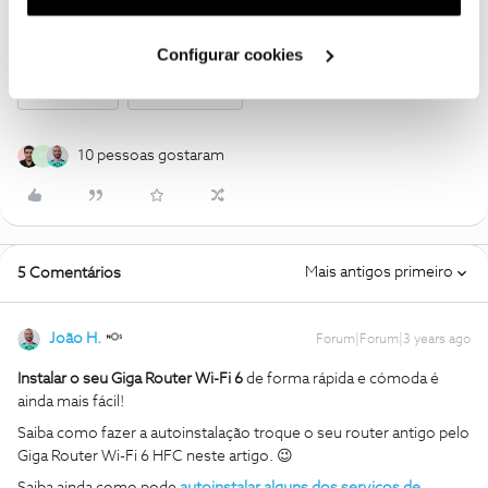
INSTALAR
GIGA ROUTER
Autoinstalação
utilização dos cookies clicando em "
Configurar
Cookies
".
Instalar GiGa Router
Autoinstalação GiGA Router
Configurar cookies
Wi-Fi 6 HFC
Instalar router
10 pessoas gostaram
M
Mais antigos primeiro
5 Comentários
João H.
Forum|Forum|3 years ago
Instalar o seu
Giga Router Wi-Fi 6
de forma rápida e cómoda é
ainda mais fácil!
Saiba como fazer a autoinstalação troque o seu router antigo pelo
Giga Router Wi-Fi 6 HFC neste artigo. 😉
Saiba ainda como pode
autoinstalar alguns dos serviços de