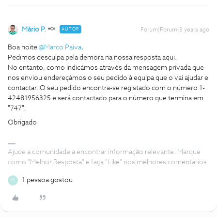
Mário P.
AUTOR
Forum|Forum|3 years ago
Boa noite
@Marco Paiva
,
Pedimos desculpa pela demora na nossa resposta aqui.
No entanto, como indicámos através da mensagem privada que
nos enviou endereçámos o seu pedido à equipa que o vai ajudar e
contactar. O seu pedido encontra-se registado com o número 1-
42481956325 e será contactado para o número que termina em
"747".
Obrigado
Ajude a comunidade a encontrar informação relevante. Marque
como "Melhor Resposta" e faça "Like" nos melhores comentários.
1 pessoa gostou
M