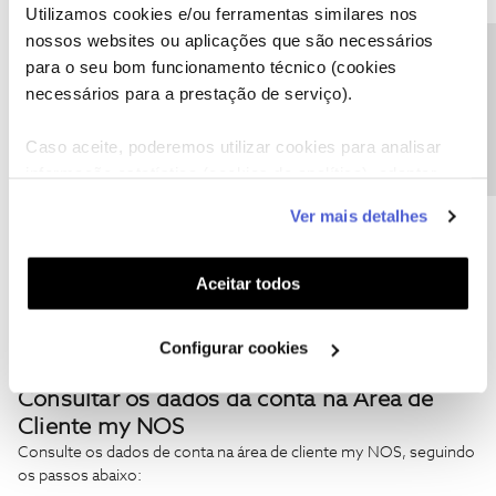
Utilizamos cookies e/ou ferramentas similares nos
nossos websites ou aplicações que são necessários
Precisa de ajuda?
para o seu bom funcionamento técnico (cookies
necessários para a prestação de serviço).
Caso aceite, poderemos utilizar cookies para analisar
informação estatística (cookies de analítica), adaptar
este serviço às suas preferências e apresentar-lhe
Ver mais detalhes
funcionalidades (cookies de personalização e
funcionalidade) e adaptar anúncios aos seus interesses
(cookies de publicidade personalizada). Pode gerir a
Aceitar todos
utilização dos cookies clicando em "
Configurar
Cookies
".
Configurar cookies
Consultar os dados da conta na Área de
Cliente my NOS
Consulte os dados de conta na área de cliente my NOS, seguindo
os passos abaixo: