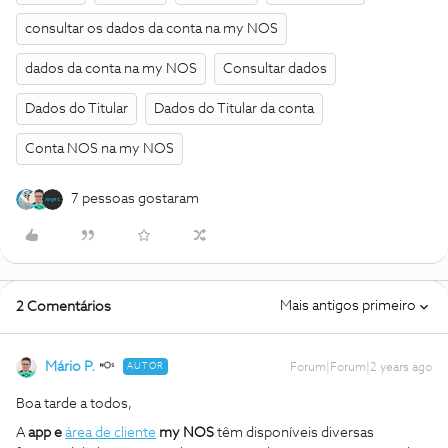
consultar os dados da conta na my NOS
dados da conta na my NOS
Consultar dados
Dados do Titular
Dados do Titular da conta
Conta NOS na my NOS
7 pessoas gostaram
Mais antigos primeiro
2 Comentários
Mário P.
AUTOR
Forum|Forum|2 years ago
Boa tarde a todos,
A
app e
área de cliente
my NOS
têm disponíveis diversas