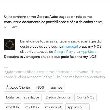
Saiba também como
Gerir as Autorizações
e ainda
como
consultar o documento de portabilidade e cópia de dados
na my
NOS em:
Beneficie de todas as vantagens associadas à gestão
deste e outros serviços na
my.nos.pt
e
app my NOS
,
disponível através do
Google Play
e da
App Store
.
Descubra as vantagens e tudo o que pode fazer na my NOS:
Ajude a comunidade a encontrar informação relevante. Marque
como "Melhor Resposta" e faça "Like" nos melhores comentários.
Área de Cliente
NOS
app nos
Editar os meus dados
Dados de conta
Conta NOS
myNOS
my NOS
my.nos.pt
app my NOS