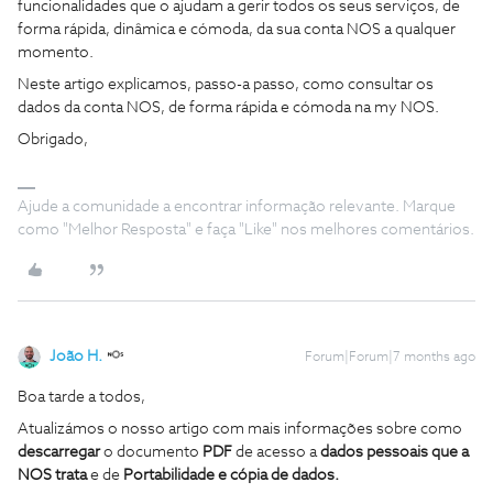
funcionalidades que o ajudam a gerir todos os seus serviços, de
forma rápida, dinâmica e cómoda, da sua conta NOS a qualquer
momento.
Neste artigo explicamos, passo-a passo, como consultar os
dados da conta NOS, de forma rápida e cómoda na my NOS.
Obrigado,
Ajude a comunidade a encontrar informação relevante. Marque
como "Melhor Resposta" e faça "Like" nos melhores comentários.
João H.
Forum|Forum|7 months ago
Boa tarde a todos,
Atualizámos o nosso artigo com mais informações sobre como
descarregar
o documento
PDF
de acesso a
dados pessoais que a
NOS trata
e de
Portabilidade e cópia de dados.