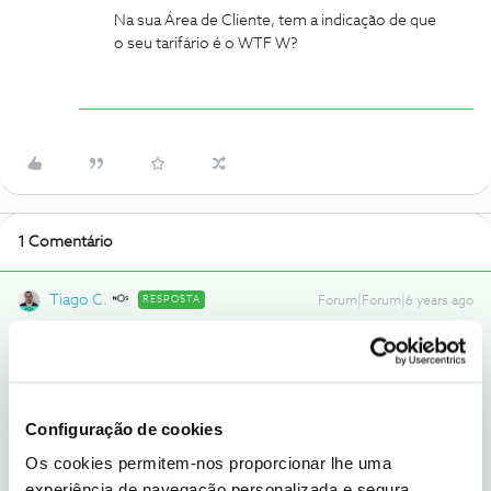
Na sua Área de Cliente, tem a indicação de que
o seu tarifário é o WTF W?
1 Comentário
Tiago C.
RESPOSTA
Forum|Forum|6 years ago
Bem-vinda ao Fórum NOS,
@Mc77
.
O WTF W não tem plafond para Youtube.
Na sua Área de Cliente, tem a indicação de que o seu tarifário é o
Configuração de cookies
WTF W?
Os cookies permitem-nos proporcionar lhe uma
experiência de navegação personalizada e segura.