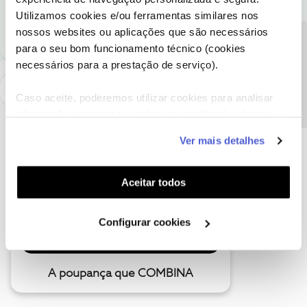
Ajude a comunidade a encontrar informação relevante. Marque
Utilizamos cookies e/ou ferramentas similares nos
como "Melhor Resposta" e faça "Like" nos melhores comentários.
nossos websites ou aplicações que são necessários
Precisa de ajuda?
para o seu bom funcionamento técnico (cookies
necessários para a prestação de serviço).
Caso aceite, poderemos utilizar cookies para analisar
informação estatística (cookies de analítica), adaptar
este serviço às suas preferências e apresentar-lhe
Ver mais detalhes
funcionalidades (cookies de personalização e
funcionalidade) e adaptar anúncios aos seus interesses
(cookies de publicidade personalizada). Pode gerir a
Aceitar todos
utilização dos cookies clicando em "
Configurar
Cookies
".
Configurar cookies
A poupança que COMBINA