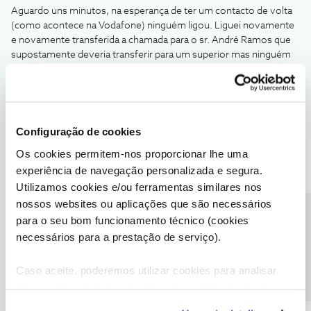
Aguardo uns minutos, na esperança de ter um contacto de volta
(como acontece na Vodafone) ninguém ligou. Liguei novamente
e novamente transferida a chamada para o sr. André Ramos que
supostamente deveria transferir para um superior mas ninguém
mais falou e desligaram a chamada.
Realmente, a opinião geral sobre o atendimento telefónico da
NOS é muito mau, confirma-se. Nunca consegui resolver
qualquer problema através do atendimento telefónico da NOS.
Configuração de cookies
Os cookies permitem-nos proporcionar lhe uma
O valor das chamadas espero que n seja cobrado pois n resolvi o
experiência de navegação personalizada e segura.
problema. É como n é resolvido, antes do dia 21 irei solicitar a
Utilizamos cookies e/ou ferramentas similares nos
portabilidade da numero para a Vodafone, pois o atendimento é
bem melhor e mais eficiente.
nossos websites ou aplicações que são necessários
Precisa de ajuda?
para o seu bom funcionamento técnico (cookies
Muito Obrigada por nada e pela vossa prepotência.
necessários para a prestação de serviço).
Martinha Costa
Caso aceite, poderemos utilizar cookies para analisar
Boa tarde, fale diretamente com a WTF pelo CHAT. Entre em
informação estatística (cookies de analítica), adaptar
https://www.wtf.pt/
e fale com o operador.
este serviço às suas preferências e apresentar-lhe