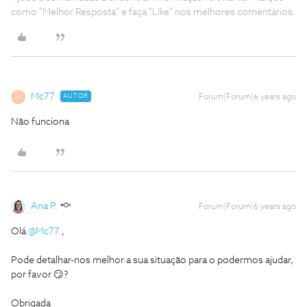
como "Melhor Resposta" e faça "Like" nos melhores comentários.
Mc77
AUTOR
Forum|Forum|6 years ago
M
Não funciona
Ana P.
Forum|Forum|6 years ago
Olá
@Mc77
,
Pode detalhar-nos melhor a sua situação para o podermos ajudar,
por favor 😏?
Obrigada