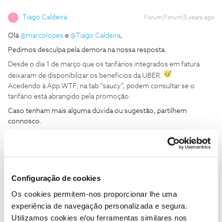
Tiago Caldeira
Forum|Forum|5 years ago
T
Olá
@marcolopes
e
@Tiago Caldeira
,
Pedimos desculpa pela demora na nossa resposta.
Desde o dia 1 de março que os tarifários integrados em fatura
deixaram de disponibilizar os benefícios da UBER.
Acedendo à App WTF, na tab “saucy”, podem consultar se o
tarifário está abrangido pela promoção.
Caso tenham mais alguma dúvida ou sugestão, partilhem
connosco.
Obrigada
@Ana P.
,
Configuração de cookies
Liguei para a linha ontem e não me disseram nada disso,
Os cookies permitem-nos proporcionar lhe uma
disseram-me que não havia impedimento da operadora para a
experiência de navegação personalizada e segura.
obtenção dos cupões. Também tentei criar um código para os
Utilizamos cookies e/ou ferramentas similares nos
cinemas NOS sem sucesso (“Não podes pedir benefícios sem