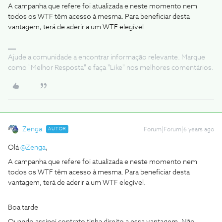
A campanha que refere foi atualizada e neste momento nem
todos os WTF têm acesso à mesma. Para beneficiar desta
vantagem, terá de aderir a um WTF elegível.
Ajude a comunidade a encontrar informação relevante. Marque
como "Melhor Resposta" e faça "Like" nos melhores comentários.
Zenga
AUTOR
Forum|Forum|6 years ago
Olá
@Zenga
,
A campanha que refere foi atualizada e neste momento nem
todos os WTF têm acesso à mesma. Para beneficiar desta
vantagem, terá de aderir a um WTF elegível.
Boa tarde