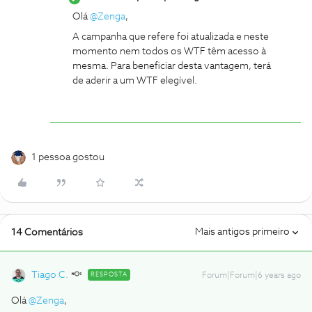
Olá
@Zenga
,
A campanha que refere foi atualizada e neste
momento nem todos os WTF têm acesso à
mesma. Para beneficiar desta vantagem, terá
de aderir a um WTF elegível.
1 pessoa gostou
Mais antigos primeiro
14 Comentários
Tiago C.
RESPOSTA
Forum|Forum|6 years ago
Olá
@Zenga
,