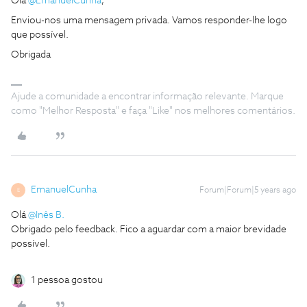
Olá
@EmanuelCunha
,
Enviou-nos uma mensagem privada. Vamos responder-lhe logo
que possível.
Obrigada
Ajude a comunidade a encontrar informação relevante. Marque
como "Melhor Resposta" e faça "Like" nos melhores comentários.
EmanuelCunha
Forum|Forum|5 years ago
E
Olá
@Inês B.
Obrigado pelo feedback. Fico a aguardar com a maior brevidade
possível.
1 pessoa gostou