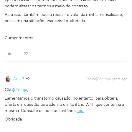
Quando assinei contrato tinha direito a essa vantagem. Não
podem alterar os termos a meio do contrato.
Para isso, também posso reduzir o valor da minha mensalidade,
pois a minha situação financeira foi alterada.
Cumprimentos
Ana P.
Forum|Forum|6 years ago
Olá
@Zenga
,
Lamentamos o transtorno causado, no entanto, para obter a
oferta em questão terá aderir a um tarifário WTF que contenha a
mesma. Consulte os nossos tarifários
aqui
.
Obrigada