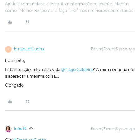
Ajude a comunidade a encontrar informação relevante. Marque
como "Melhor Resposta" e faça "Like" nos melhores comentários.
EmanuelCunha
Forum|Forum|5 years ago
E
Boa noite,
Esta situação já foi resolvida
@Tiago Caldeira
? A mim continua me
a aparecer a mesma coisa…
Obrigado
Inês B.
Forum|Forum|5 years ago