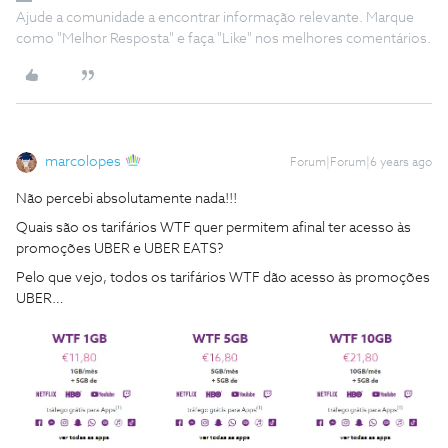
Ajude a comunidade a encontrar informação relevante. Marque
como "Melhor Resposta" e faça "Like" nos melhores comentários.
marcolopes
Forum|Forum|6 years ago
Não percebi absolutamente nada!!!
Quais são os tarifários WTF quer permitem afinal ter acesso às
promoções UBER e UBER EATS?
Pelo que vejo, todos os tarifários WTF dão acesso às promoções
UBER…