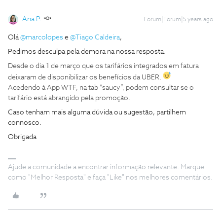
Ana P.
Forum|Forum|5 years ago
Olá
@marcolopes
e
@Tiago Caldeira
,
Pedimos desculpa pela demora na nossa resposta.
Desde o dia 1 de março que os tarifários integrados em fatura
deixaram de disponibilizar os benefícios da UBER.
Acedendo à App WTF, na tab “saucy”, podem consultar se o
tarifário está abrangido pela promoção.
Caso tenham mais alguma dúvida ou sugestão, partilhem
connosco.
Obrigada
Ajude a comunidade a encontrar informação relevante. Marque
como "Melhor Resposta" e faça "Like" nos melhores comentários.