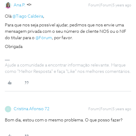
Ana P.
Forum|Forum|5 years ago
Olá
@Tiago Caldeira
,
Para que nos seja possível ajudar, pedimos que nos envie uma
mensagem privada com o seu número de cliente NOS ou o NIF
do titular para o
@Fórum
, por favor.
Obrigada
Ajude a comunidade a encontrar informação relevante. Marque
como "Melhor Resposta" e faça "Like" nos melhores comentários.
Cristina Afonso 72
Forum|Forum|5 years ago
C
Bom dia, estou com o mesmo problema. O que posso fazer?