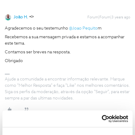
João H.
Forum|Forum|3 years ago
Agradecemos o seu testemunho
@Joao Pequito
m
Recebemos a sua mensagem privada e estamos a acompanhar
este tema.
Contamos ser breves na resposta.
Obrigado
Ajude a comunidade a encontrar informação relevante. Marque
como "Melhor Resposta" e faça "Like" nos melhores comentários.
Siga os perfis da moderação, através da opção "Seguir", para estar
sempre a par das ultimas novidades.