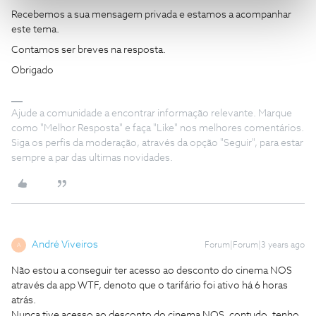
Recebemos a sua mensagem privada e estamos a acompanhar
este tema.
Contamos ser breves na resposta.
Obrigado
Ajude a comunidade a encontrar informação relevante. Marque
como "Melhor Resposta" e faça "Like" nos melhores comentários.
Siga os perfis da moderação, através da opção "Seguir", para estar
sempre a par das ultimas novidades.
André Viveiros
Forum|Forum|3 years ago
A
Não estou a conseguir ter acesso ao desconto do cinema NOS
através da app WTF, denoto que o tarifário foi ativo há 6 horas
atrás.
Nunca tive acesso ao desconto do cinema NOS, contudo, tenho