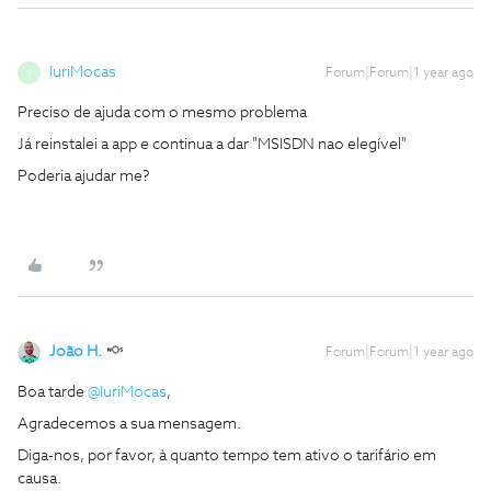
IuriMocas
Forum|Forum|1 year ago
I
Preciso de ajuda com o mesmo problema
Já reinstalei a app e continua a dar "MSISDN nao elegível"
Poderia ajudar me?
João H.
Forum|Forum|1 year ago
Boa tarde
@IuriMocas
,
Agradecemos a sua mensagem.
Diga-nos, por favor, à quanto tempo tem ativo o tarifário em
causa.