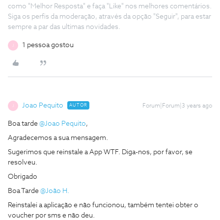
como "Melhor Resposta" e faça "Like" nos melhores comentários.
Siga os perfis da moderação, através da opção "Seguir", para estar
sempre a par das ultimas novidades.
1 pessoa gostou
J
Joao Pequito
AUTOR
Forum|Forum|3 years ago
J
Boa tarde
@Joao Pequito
,
Agradecemos a sua mensagem.
Sugerimos que reinstale a App WTF. Diga-nos, por favor, se
resolveu.
Obrigado
Boa Tarde
@João H.
Reinstalei a aplicação e não funcionou, também tentei obter o
voucher por sms e não deu.