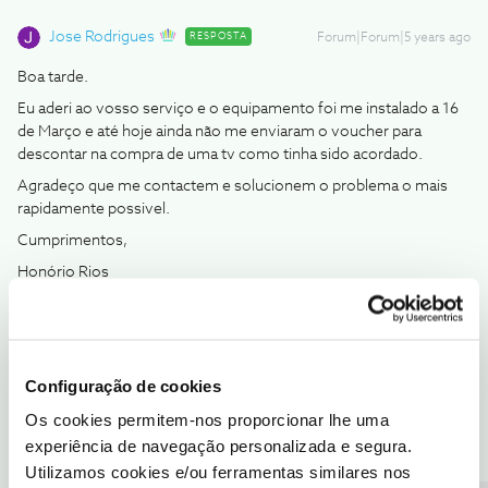
Jose Rodrigues
RESPOSTA
Forum|Forum|5 years ago
Boa tarde.
Eu aderi ao vosso serviço e o equipamento foi me instalado a 16
de Março e até hoje ainda não me enviaram o voucher para
descontar na compra de uma tv como tinha sido acordado.
Agradeço que me contactem e solucionem o problema o mais
rapidamente possivel.
Cumprimentos,
Honório Rios
Boa tarde, o voucher está a demorar cerca de 30 dias para ser
enviado para o seu email, ultrapassados, envie mensagem
privada com o seu numero de cliente para o perfil
@Fórum
para
que os moderadores possam ajudar.
Configuração de cookies
Os cookies permitem-nos proporcionar lhe uma
2 pessoas gostaram
H
experiência de navegação personalizada e segura.
Utilizamos cookies e/ou ferramentas similares nos