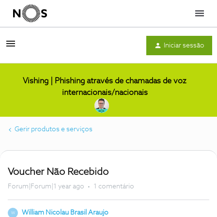
Menu
Iniciar sessão
Vishing | Phishing através de chamadas de voz
internacionais/nacionais
Gerir produtos e serviços
Voucher Não Recebido
Forum|Forum|1 year ago
1 comentário
William Nicolau Brasil Araujo
W