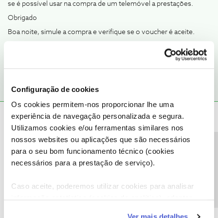
se é possível usar na compra de um telemóvel a prestações.
Obrigado
Boa noite, simule a compra e verifique se o voucher é aceite.
1 pessoa gostou
Configuração de cookies
Os cookies permitem-nos proporcionar lhe uma
João H.
experiência de navegação personalizada e segura.
Forum|Forum|1 year ago
Utilizamos cookies e/ou ferramentas similares nos
Boa tarde,
nossos websites ou aplicações que são necessários
Agradecemos a sua mensagem ​
@Nelio
e partilha do ​
@Jose
Precisa de ajuda?
para o seu bom funcionamento técnico (cookies
Rodrigues
.
necessários para a prestação de serviço).
Surge algum erro no processo de compra?
Obrigado
Caso aceite, poderemos utilizar cookies para analisar
informação estatística (cookies de analítica), adaptar
este serviço às suas preferências e apresentar-lhe
Ajude a comunidade a encontrar informação relevante. Marque
Ver mais detalhes