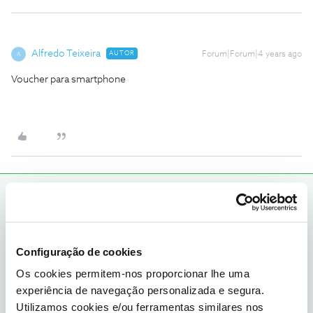
Alfredo Teixeira
AUTOR
Forum|Forum|4 years ago
A
Voucher para smartphone
Jose Rodrigues
RESPOSTA
Forum|Forum|4 years ago
Voucher para smartphone
É igual, envie o numero de cliente para o
@Fórum
por mensagem
Configuração de cookies
privada para que os moderadores possam verificar o porquê da
Os cookies permitem-nos proporcionar lhe uma
demora no envio.
experiência de navegação personalizada e segura.
Utilizamos cookies e/ou ferramentas similares nos