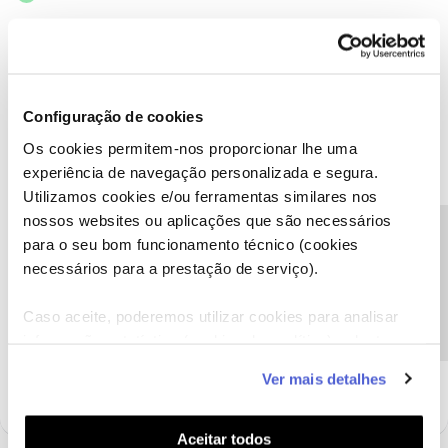
Eu fiz online e depois contaram-me e na gravação de voz ficou lá
o valor mencionado.
Configuração de cookies
Os cookies permitem-nos proporcionar lhe uma
experiência de navegação personalizada e segura.
Mário P.
Forum|Forum|1 year ago
Utilizamos cookies e/ou ferramentas similares nos
@DeoManu
nossos websites ou aplicações que são necessários
, bom dia.
Precisa de ajuda?
Assim sendo, envie-nos uma mensagem privada com o seu
para o seu bom funcionamento técnico (cookies
número de contribuinte para o perfil ​
@Fórum
.
necessários para a prestação de serviço).
Obrigado,
Caso aceite, poderemos utilizar cookies para analisar
informação estatística (cookies de analítica), adaptar
Ajude a comunidade a encontrar informação relevante. Marque
este serviço às suas preferências e apresentar-lhe
como "Melhor Resposta" e faça "Like" nos melhores comentários.
Ver mais detalhes
funcionalidades (cookies de personalização e
funcionalidade) e adaptar anúncios aos seus interesses
(cookies de publicidade personalizada). Pode gerir a
Aceitar todos