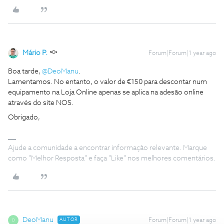
Mário P.
Forum|Forum|1 year ago
Boa tarde, ​
@DeoManu
.
Lamentamos. No entanto, o valor de €150 para descontar num
equipamento na Loja Online apenas se aplica na adesão online
através do site NOS.
Obrigado,
Ajude a comunidade a encontrar informação relevante. Marque
como "Melhor Resposta" e faça "Like" nos melhores comentários.
DeoManu
AUTOR
Forum|Forum|1 year ago
D