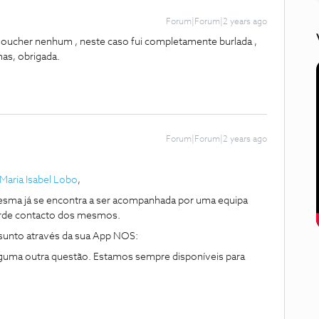
Forum|Forum|2 years ago
 voucher nenhum , neste caso fui completamente burlada ,
as, obrigada.
Forum|Forum|2 years ago
Maria Isabel Lobo
,
esma já se encontra a ser acompanhada por uma equipa
rde contacto dos mesmos.
sunto através da sua App NOS:
lguma outra questão. Estamos sempre disponíveis para