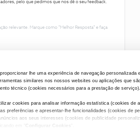
izadores, pelo que pedimos que nos dê o seu feedback.
ação relevante. Marque como "Melhor Resposta" e faça
proporcionar lhe uma experiência de navegação personalizada e
erramentas similares nos nossos websites ou aplicações que sã
nto técnico (cookies necessários para a prestação de serviço)
lizar cookies para analisar informação estatística (cookies de an
as preferências e apresentar-lhe funcionalidades (cookies de p
Condições do Fórum NOS
Accessibility statement
anúncios aos seus interesses (cookies de publicidade personaliz
licando em "
Configurar Cookies
".
RIVACIDADE
CONFIGURAR COOKIES
QUALIDADE DE SERVIÇO