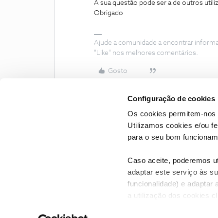
A sua questão pode ser a de outros util
Obrigado
Ajude a comunidade a encontrar inform
"Like" nos melhores comentários.
Gosto
Configuração de cookies
Os cookies permitem-nos 
Utilizamos cookies e/ou f
para o seu bom funcioname
Caso aceite, poderemos uti
adaptar este serviço às su
funcionalidade) e adaptar 
a utilização dos cookies c
CONTACTOS
POLÍTICA DE P