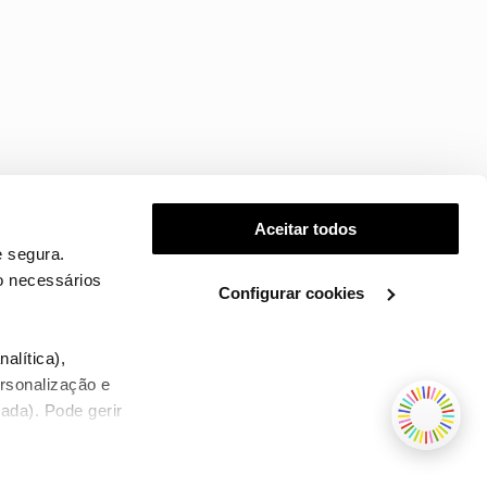
Aceitar todos
 segura.
o necessários
Configurar cookies
.
alítica),
ersonalização e
ada). Pode gerir
TERMOS E CONDIÇÕES
WHOLESALE