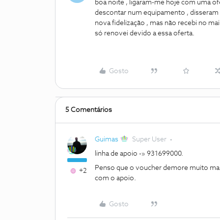
boa noite , ligaram-me hoje com uma ofe
descontar num equipamento , disseram q
nova fidelização , mas não recebi no ma
só renovei devido a essa oferta.
Gosto
5 Comentários
Guimas
Super User
linha de apoio -» 931699000.
Penso que o voucher demore muito mais
+2
com o apoio.
Gosto