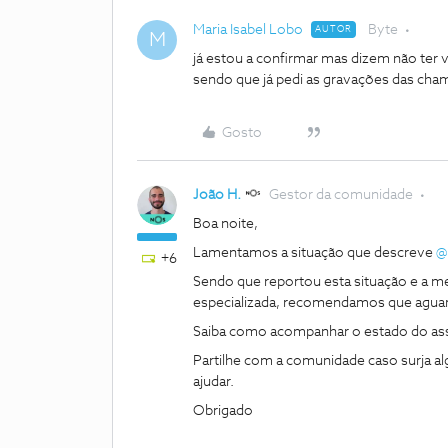
Maria Isabel Lobo
Byte
AUTOR
M
já estou a confirmar mas dizem não ter
sendo que já pedi as gravações das cham
Gosto
João H.
Gestor da comunidade
Boa noite,
Lamentamos a situação que descreve
@
+6
Sendo que reportou esta situação e a m
especializada, recomendamos que agua
Saiba como acompanhar o estado do as
Partilhe com a comunidade caso surja a
ajudar.
Obrigado