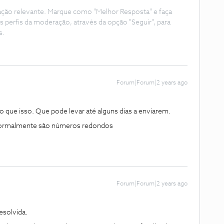
ação relevante. Marque como "Melhor Resposta" e faça
s perfis da moderação, através da opção "Seguir", para
s.
Forum|Forum|2 years ago
ue isso. Que pode levar até alguns dias a enviarem.
 Normalmente são números redondos
Forum|Forum|2 years ago
resolvida.