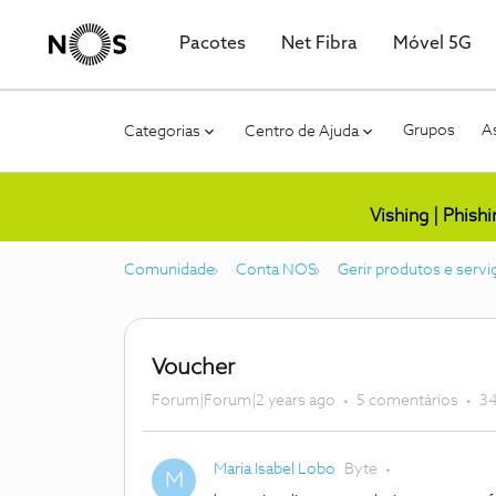
Pacotes
Net Fibra
Móvel 5G
Grupos
As
Categorias
Centro de Ajuda
Vishing | Phish
Comunidade
Conta NOS
Gerir produtos e servi
Voucher
Forum|Forum|2 years ago
5 comentários
34
Maria Isabel Lobo
Byte
M