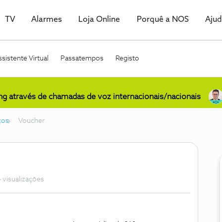
TV
Alarmes
Loja Online
Porquê a NOS
Aju
sistente Virtual
Passatempos
Registo
ing através de chamadas de voz internacionais/nacionais
ços
Voucher
 visualizações