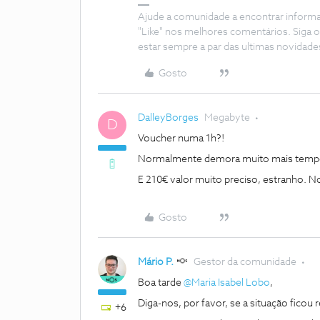
Ajude a comunidade a encontrar inform
"Like" nos melhores comentários. Siga o
estar sempre a par das ultimas novidade
Gosto
DalleyBorges
Megabyte
D
Voucher numa 1h?!
Normalmente demora muito mais tempo q
E 210€ valor muito preciso, estranho.
Gosto
Mário P.
Gestor da comunidade
Boa tarde
@Maria Isabel Lobo
,
Diga-nos, por favor, se a situação ficou 
+6