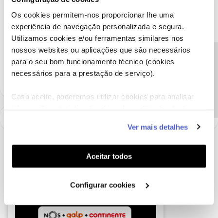
Conseguiu?
Ficamos aguardar o seu feedback.
Os cookies permitem-nos proporcionar lhe uma
experiência de navegação personalizada e segura.
Obrigada
Utilizamos cookies e/ou ferramentas similares nos
nossos websites ou aplicações que são necessários
Ajude a comunidade a encontrar informação relevante. Marque
Precisa de ajuda?
para o seu bom funcionamento técnico (cookies
como "Melhor Resposta" e faça "Like" nos melhores comentários.
necessários para a prestação de serviço).
Caso aceite, poderemos utilizar cookies para analisar
informação estatística (cookies de analítica), adaptar
este serviço às suas preferências e apresentar-lhe
Ver mais detalhes
funcionalidades (cookies de personalização e
funcionalidade) e adaptar anúncios aos seus interesses
(cookies de publicidade personalizada). Pode gerir a
Aceitar todos
utilização dos cookies clicando em "
Configurar
Cookies
".
Configurar cookies