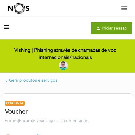
Menu
Iniciar sessão
Vishing | Phishing através de chamadas de voz
internacionais/nacionais
Gerir produtos e serviços
PERGUNTA
Voucher
Forum|Forum|6 years ago
2 comentários