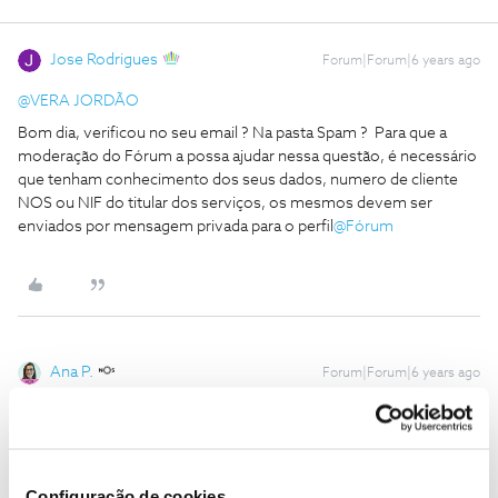
Jose Rodrigues
Forum|Forum|6 years ago
@VERA JORDÃO
Bom dia, verificou no seu email ? Na pasta Spam ? Para que a
moderação do Fórum a possa ajudar nessa questão, é necessário
que tenham conhecimento dos seus dados, numero de cliente
NOS ou NIF do titular dos serviços, os mesmos devem ser
enviados por mensagem privada para o perfil
@Fórum
Ana P.
Forum|Forum|6 years ago
Bem-vinda ao Fórum NOS
@VERA JORDÃO
,
Olá
@Jose Rodrigues
,
@VERA JORDÃO
, o
@Jose Rodrigues
deu uma boa ajuda!
Configuração de cookies