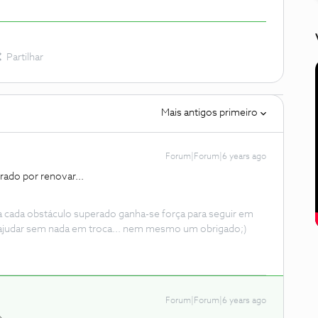
Partilhar
Mais antigos primeiro
Forum|Forum|6 years ago
ado por renovar...
 a cada obstáculo superado ganha-se força para seguir em
ajudar sem nada em troca... nem mesmo um obrigado;)
Forum|Forum|6 years ago