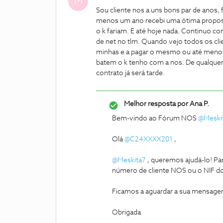
M
Sou cliente nos a uns bons par de anos,
menos um ano recebi uma ótima propost
o k fariam. E até hoje nada. Continuo 
de net no tlm. Quando vejo todos os cl
minhas e a pagar o mesmo ou até menos
batem o k tenho com a nos. De qualquer m
contrato já será tarde.
Melhor resposta por
Ana P.
Bem-vindo ao Fórum NOS
@Meski
Olá
@C24XXXX201
,
@Meskita7
, queremos ajudá-lo! Par
número de cliente NOS ou o NIF do
Ficamos a aguardar a sua mensage
Obrigada