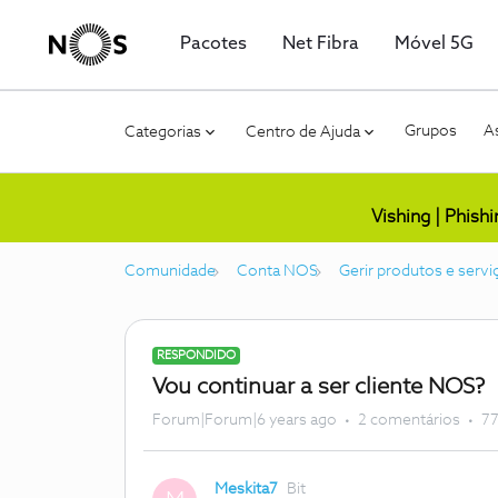
Pacotes
Net Fibra
Móvel 5G
Grupos
As
Categorias
Centro de Ajuda
Vishing | Phish
Comunidade
Conta NOS
Gerir produtos e servi
RESPONDIDO
Vou continuar a ser cliente NOS?
Forum|Forum|6 years ago
2 comentários
77
Meskita7
Bit