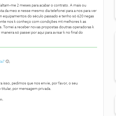
 faltam-me 2 meses para acabar o contrato. A mais ou
a da meo e nesse mesmo dia telefonei para a nos para ver
com equipamentos do século passado e tenho só 620 negas
iente nos k conheço com condições mt melhores k as
. Tornei a receber novas propostas doutras operadoras k
aneira só passei por aqui para avisar k no final do
ta7
🙂,
a isso, pedimos que nos envie, por favor, o seu
 titular, por mensagem privada.
m.