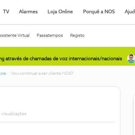
TV
Alarmes
Loja Online
Porquê a NOS
Aju
sistente Virtual
Passatempos
Registo
ing através de chamadas de voz internacionais/nacionais
ços
Vou continuar a ser cliente NOS?
 visualizações