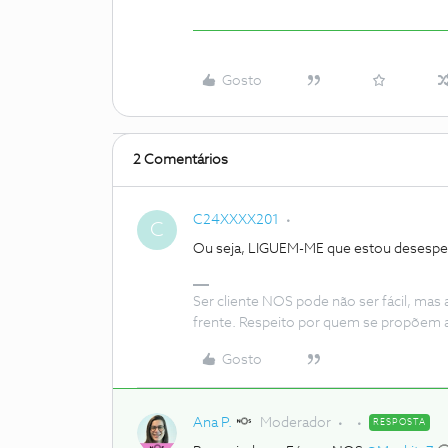
Gosto
2 Comentários
C24XXXX201
C
Ou seja, LIGUEM-ME que estou desesper
Ser cliente NOS pode não ser fácil, mas
frente. Respeito por quem se propõem 
Gosto
Ana P.
Moderador
RESPOSTA