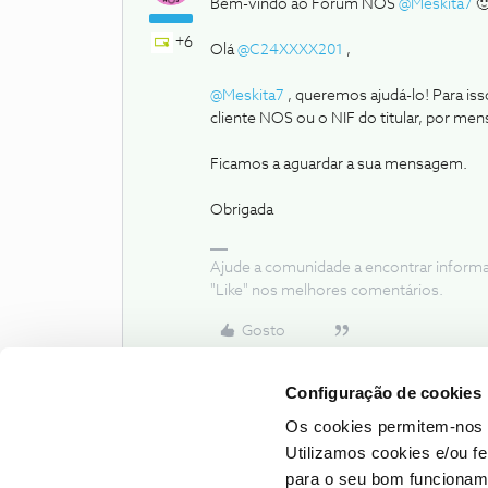
Bem-vindo ao Fórum NOS
@Meskita7
🙂
+6
Olá
@C24XXXX201
,
@Meskita7
, queremos ajudá-lo! Para is
cliente NOS ou o NIF do titular, por me
Ficamos a aguardar a sua mensagem.
Obrigada
Ajude a comunidade a encontrar inform
"Like" nos melhores comentários.
Gosto
Configuração de cookies
Os cookies permitem-nos 
Utilizamos cookies e/ou f
para o seu bom funcioname