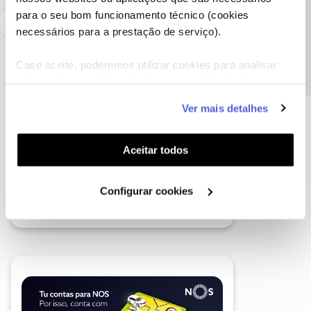
Precisa de ajuda?
para o seu bom funcionamento técnico (cookies
necessários para a prestação de serviço).
Caso aceite, poderemos utilizar cookies para analisar
informação estatística (cookies de analítica), adaptar
este serviço às suas preferências e apresentar-lhe
Ver mais detalhes
funcionalidades (cookies de personalização e
funcionalidade) e adaptar anúncios aos seus interesses
(cookies de publicidade personalizada). Pode gerir a
Aceitar todos
utilização dos cookies clicando em "
Configurar
Cookies
".
Configurar cookies
A poupança que COMBINA