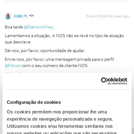
João H.
Forum|Forum|4 years ago
Boa tarde
@Diamond Key
,
Lamentamos a situação. A NOS não se revê no tipo de atuação
que descreve.
Dê-nos, por favor, oportunidade de ajudar.
Envie-nos, por favor, uma mensagem privada para o perfil
@Fórum
com o seu número de cliente NOS.
Obrigado
Ajude a comunidade a encontrar informação relevante. Marque
como "Melhor Resposta" e faça "Like" nos melhores comentários.
Configuração de cookies
Siga os perfis da moderação, através da opção "Seguir", para estar
Os cookies permitem-nos proporcionar lhe uma
sempre a par das ultimas novidades.
experiência de navegação personalizada e segura.
Utilizamos cookies e/ou ferramentas similares nos
nossos websites ou aplicações que são necessários