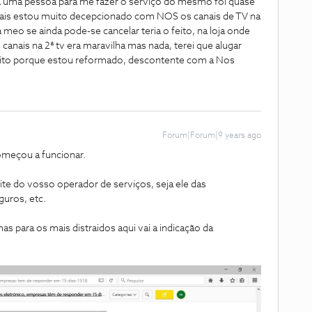
 a uma pessoa para me fazer o serviço do mesmo foi quase
mais estou muito decepcionado com NOS os canais de TV na
meo se ainda pode-se cancelar teria o feito, na loja onde
anais na 2ª tv era maravilha mas nada, terei que alugar
ito porque estou reformado, descontente com a Nos
Forum|Forum|9 years ago
começou a funcionar.
ite do vosso operador de serviços, seja ele das
guros, etc.
 para os mais distraidos aqui vai a indicação da