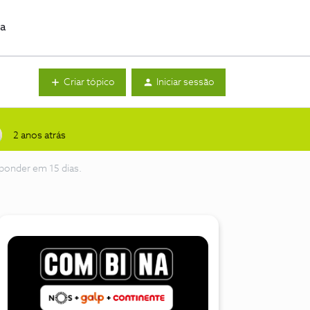
da
Criar tópico
Iniciar sessão
2 anos atrás
ponder em 15 dias.