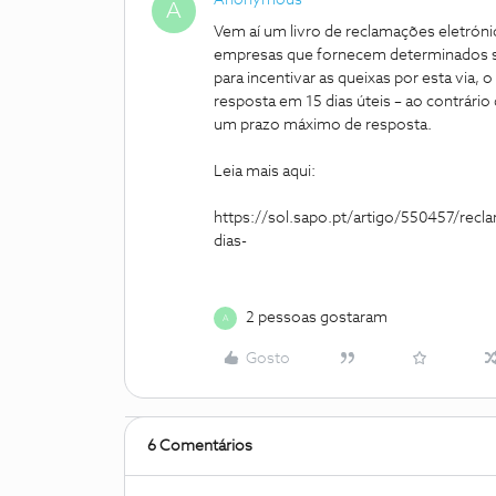
Anonymous
A
Vem aí um livro de reclamações eletrónic
empresas que fornecem determinados s
para incentivar as queixas por esta via
resposta em 15 dias úteis – ao contrário
um prazo máximo de resposta.
Leia mais aqui:
https://sol.sapo.pt/artigo/550457/rec
dias-
2 pessoas gostaram
A
Gosto
6 Comentários