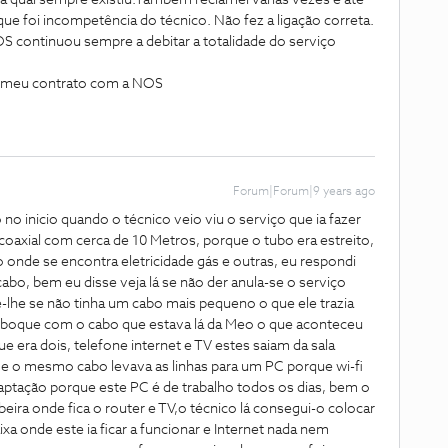
na qual sempre existiu.Também reclamei várias vezes e até
que foi incompetência do técnico. Não fez a ligação correta.
S continuou sempre a debitar a totalidade do serviço
 o meu contrato com a NOS
Forum|Forum|9 years ago
 no inicio quando o técnico veio viu o serviço que ia fazer
o coaxial com cerca de 10 Metros, porque o tubo era estreito,
 onde se encontra eletricidade gás e outras, eu respondi
abo, bem eu disse veja lá se não der anula-se o serviço
e-lhe se não tinha um cabo mais pequeno o que ele trazia
eboque com o cabo que estava lá da Meo o que aconteceu
ue era dois, telefone internet e TV estes saiam da sala
 e o mesmo cabo levava as linhas para um PC porque wi-fi
daptação porque este PC é de trabalho todos os dias, bem o
beira onde fica o router e TV,o técnico lá consegui-o colocar
xa onde este ia ficar a funcionar e Internet nada nem