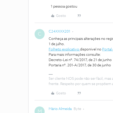
1 pessoa gostou
Gosto
C24XXXX201
C
Conheça as principais alterações no reg
1 de julho.
Folheto explicativo
disponivel no
Porta
Para mais informações consulte:
Decreto-Lei nº. 74/2017, de 21 de junho
Portaria nº. 201-A/2017, de 30 de junho
Ser cliente NOS pode não ser fácil, mas
frente. Respeito por quem se propõem 
Gosto
Mário Almeida
Byte
M