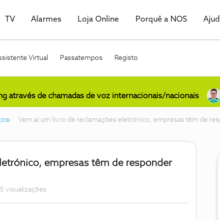
TV
Alarmes
Loja Online
Porquê a NOS
Aju
sistente Virtual
Passatempos
Registo
ing através de chamadas de voz internacionais/nacionais
ços
Vem aí um livro de reclamações eletrónico, empresas têm de res
eletrónico, empresas têm de responder
5 visualizações