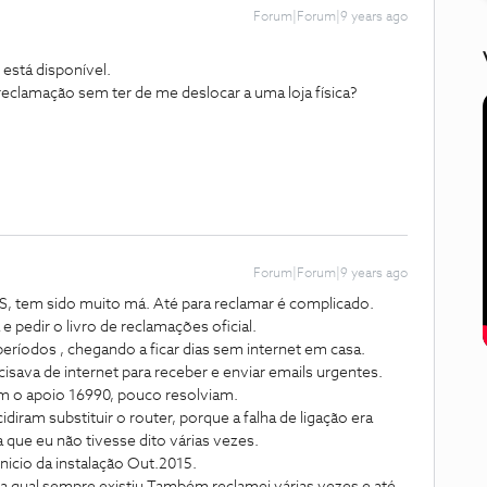
Forum|Forum|9 years ago
 está disponível.
eclamação sem ter de me deslocar a uma loja física?
Forum|Forum|9 years ago
, tem sido muito má. Até para reclamar é complicado.
e pedir o livro de reclamações oficial.
ríodos , chegando a ficar dias sem internet em casa.
cisava de internet para receber e enviar emails urgentes.
om o apoio 16990, pouco resolviam.
diram substituir o router, porque a falha de ligação era
a que eu não tivesse dito várias vezes.
ínicio da instalação Out.2015.