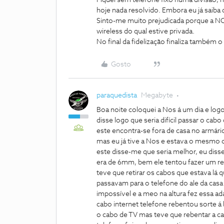
Fiquei sem telefone fixo numa divisão, 
hoje nada resolvido. Embora eu já saiba 
Sinto-me muito prejudicada porque a NO
wireless do qual estive privada.
No final da fidelização finaliza também
Gosto
paraquedista
Megabyte
Boa noite coloquei a Nos á um dia e logo
disse logo que seria difícil passar o cab
este encontra-se fora de casa no armário
mas eu já tive a Nos e estava o mesmo c
este disse-me que seria melhor, eu diss
era de 6mm, bem ele tentou fazer um r
teve que retirar os cabos que estava lá q
passavam para o telefone do ale da casa
impossível e a meo na altura fez essa a
cabo internet telefone rebentou sorte á 
o cabo de TV mas teve que rebentar a cai