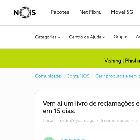
Pacotes
Net Fibra
Móvel 5G
Grupos
As
Categorias
Centro de Ajuda
Vishing | Phish
Comunidade
Conta NOS
Gerir produtos e servi
Vem aí um livro de reclamações 
em 15 dias.
Forum|Forum|9 years ago
6 comentários
71