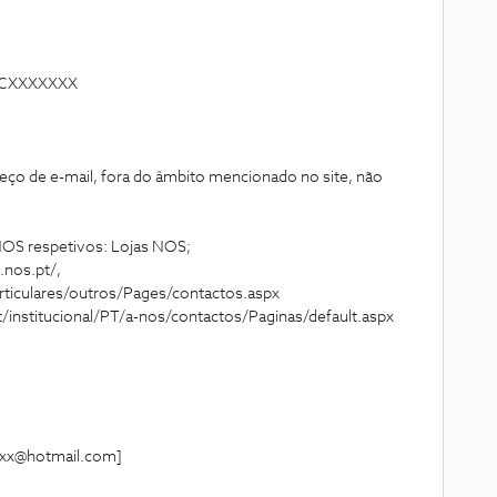
te CXXXXXXX
ço de e-mail, fora do âmbito mencionado no site, não
 NOS respetivos: Lojas NOS;
.nos.pt/,
articulares/outros/Pages/contactos.aspx
institucional/PT/a-nos/contactos/Paginas/default.aspx
xxx@hotmail.com]