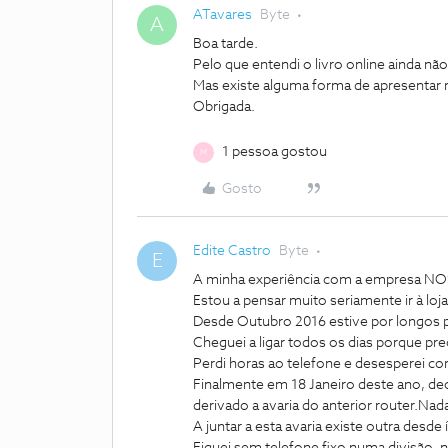
ATavares
Byte
A
Boa tarde.
Pelo que entendi o livro online ainda não
Mas existe alguma forma de apresentar r
Obrigada.
1 pessoa gostou
M
Gosto
Edite Castro
Byte
E
A minha experiência com a empresa NOS
Estou a pensar muito seriamente ir à loja 
Desde Outubro 2016 estive por longos pe
Cheguei a ligar todos os dias porque pre
Perdi horas ao telefone e desesperei c
Finalmente em 18 Janeiro deste ano, deci
derivado a avaria do anterior router.Nad
A juntar a esta avaria existe outra desde 