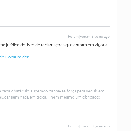
Forum|Forum|8 years ago
ime jurídico do livro de reclamações que entram em vigor a
l do Consumidor
.
 a cada obstáculo superado ganha-se força para seguir em
ajudar sem nada em troca... nem mesmo um obrigado;)
Forum|Forum|8 years ago