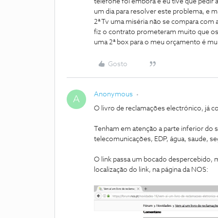
telefone foi embora e eu tive que pedir
um dia para resolver este problema, e 
2ª Tv uma miséria não se compara com a 
fiz o contrato prometeram muito que os c
uma 2ª box para o meu orçamento é mu
Gosto
Anonymous
A
O livro de reclamações electrónico, já 
Tenham em atenção a parte inferior do s
telecomunicações, EDP, água, saude, se
O link passa um bocado despercebido, mas
localização do link, na página da NOS: