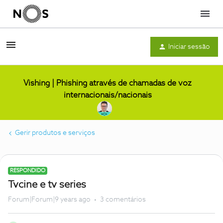
Menu
Iniciar sessão
Vishing | Phishing através de chamadas de voz
internacionais/nacionais
Gerir produtos e serviços
RESPONDIDO
Tvcine e tv series
Forum|Forum|9 years ago
3 comentários