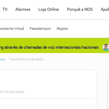
TV
Alarmes
Loja Online
Porquê a NOS
Aju
sistente Virtual
Passatempos
Registo
ing através de chamadas de voz internacionais/nacionais
ços
Transferência de saldo
10 visualizações