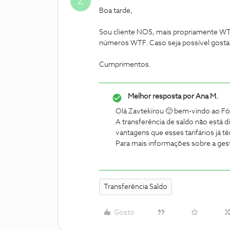
Z
Boa tarde,
Sou cliente NOS, mais propriamente WTF 
números WTF. Caso seja possível gostav
Cumprimentos.
Melhor resposta por
Ana M.
Olá Zavtekirou 🙂 bem-vindo ao F
A transferência de saldo não está d
vantagens que esses tarifários já 
Para mais informações sobre a gest
Transferência Saldo
Gosto