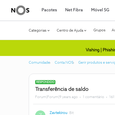
Pacotes
Net Fibra
Móvel 5G
Grupos
As
Categorias
Centro de Ajuda
Vishing | Phish
Comunidade
Conta NOS
Gerir produtos e servi
RESPONDIDO
Transferência de saldo
Forum|Forum|9 years ago
1 comentário
161
Zavtekirou
Bit