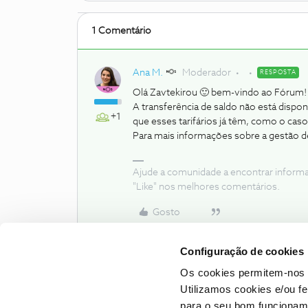
1 Comentário
Ana M.
Moderador
RESPOSTA
Olá Zavtekirou 🙂 bem-vindo ao Fórum!
A transferência de saldo não está dispon
+1
que esses tarifários já têm, como o caso
Para mais informações sobre a gestão de
Ajude a comunidade a encontrar inform
"Like" nos melhores comentários.
Gosto
Configuração de cookies
Os cookies permitem-nos 
Utilizamos cookies e/ou f
para o seu bom funcioname