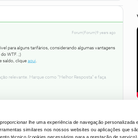
Forum|Forum|9 years ago
ível para alguns tarifários, considerando algumas vantagens
 do WTF. ;)
 saldo, clique
aqui
.
ação relevante. Marque como "Melhor Resposta" e faça
proporcionar lhe uma experiência de navegação personalizada e
erramentas similares nos nossos websites ou aplicações que sã
nto técnico (cookies necessários para a prestação de serviço)