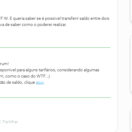
W. E queria saber se é possível transferir saldo entre dois
a de saber como o poderei realizar.
órum!
isponível para alguns tarifários, considerando algumas
têm, como o caso do WTF. ;)
ão de saldo, clique
aqui
.
Partilhar