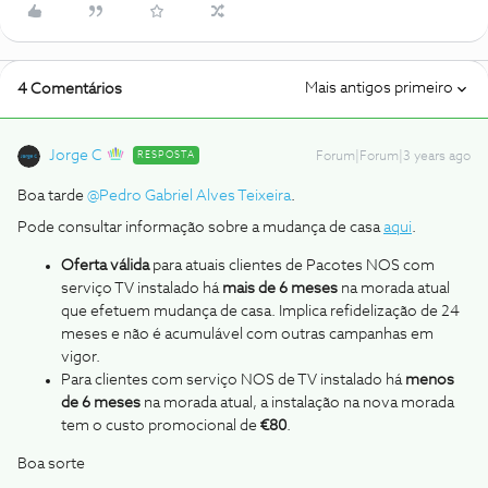
Mais antigos primeiro
4 Comentários
Jorge C
RESPOSTA
Forum|Forum|3 years ago
Boa tarde
@Pedro Gabriel Alves Teixeira
.
Pode consultar informação sobre a mudança de casa
aqui
.
Oferta válida
para atuais clientes de Pacotes NOS com
serviço TV instalado há
mais de 6 meses
na morada atual
que efetuem mudança de casa. Implica refidelização de 24
meses e não é acumulável com outras campanhas em
vigor.
Para clientes com serviço NOS de TV instalado há
menos
de 6 meses
na morada atual, a instalação na nova morada
tem o custo promocional de
€80
.
Boa sorte