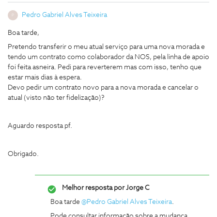
Pedro Gabriel Alves Teixeira
P
Boa tarde,
Pretendo transferir o meu atual serviço para uma nova morada e
tendo um contrato como colaborador da NOS, pela linha de apoio
foi feita asneira. Pedi para reverterem mas com isso, tenho que
estar mais dias à espera.
Devo pedir um contrato novo para a nova morada e cancelar o
atual (visto não ter fidelização)?
Aguardo resposta pf.
Obrigado.
Melhor resposta por
Jorge C
Boa tarde
@Pedro Gabriel Alves Teixeira
.
Pode consultar informação sobre a mudança