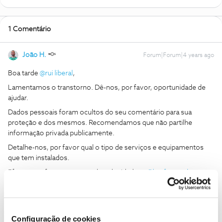
1 Comentário
João H.
Forum|Forum|4 years ago
Boa tarde
@rui liberal
,
Lamentamos o transtorno. Dê-nos, por favor, oportunidade de
ajudar.
Dados pessoais foram ocultos do seu comentário para sua
proteção e dos mesmos. Recomendamos que não partilhe
informação privada publicamente.
Detalhe-nos, por favor qual o tipo de serviços e equipamentos
que tem instalados.
Efetue, por favor, um teste de velocidade na
Plataforma de
Testes NOS
utilizando um computador ligado por cabo de rede
ao router.
Aguardamos o seu testemunho.
Configuração de cookies