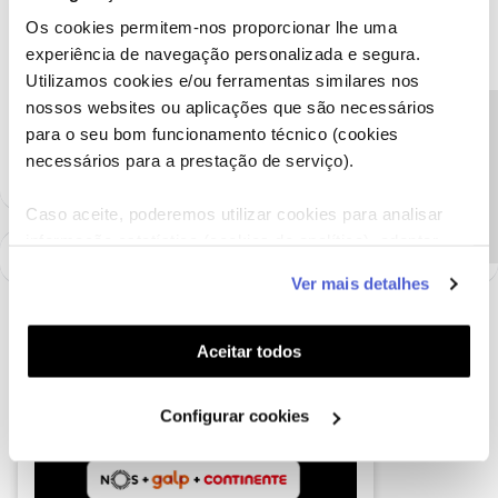
Obrigado
Os cookies permitem-nos proporcionar lhe uma
experiência de navegação personalizada e segura.
Ajude a comunidade a encontrar informação relevante. Marque
Utilizamos cookies e/ou ferramentas similares nos
como "Melhor Resposta" e faça "Like" nos melhores comentários.
nossos websites ou aplicações que são necessários
Siga os perfis da moderação, através da opção "Seguir", para estar
Precisa de ajuda?
para o seu bom funcionamento técnico (cookies
sempre a par das ultimas novidades.
necessários para a prestação de serviço).
Caso aceite, poderemos utilizar cookies para analisar
informação estatística (cookies de analítica), adaptar
este serviço às suas preferências e apresentar-lhe
Ver mais detalhes
funcionalidades (cookies de personalização e
funcionalidade) e adaptar anúncios aos seus interesses
(cookies de publicidade personalizada). Pode gerir a
Aceitar todos
utilização dos cookies clicando em "
Configurar
Cookies
".
Configurar cookies