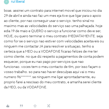
rui liberal
R
boas. assinei um contrato para internet movel que iniciou no dia
29 de abril e ainda nao faz um mes eja tive que ligar para o apoio
ao cliente, por nao conseguir usar o serviço. tenho sinal no
maximo mas as velocidades do serviço sao uma palhaçada. hoje
edia 19 de maio e QUERO o serviço a funcionar como deve ser,
HOJE, ou quero terminar o meu contrato IMEDIATAMENTE. seja
como for se o serviço nao estiver com velocidades aceitaveis ou
ninguem me contactar JA para resolver a situaçao, tenho a
certeza que a MEO ou a VODAFONE ficarao felizes de me ter
como cliente. no que diz respeito a pagamentos de conta podem
esquecer, porque eu nao pago por serviços que nao
funcionao. voces tem o meu contacto de tlm, por isso façam o
vosso trabalho. so para nao haver desculpas aqui vai o meu
numero 96*******. se ninguem me ligar aprontadamente, eu
proprio farei a rescisao do meu contrato, e amanha serei cliente
da MEO, ou da VODAFONE.