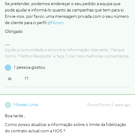
Se pretender, podemos endereçar o seu pedido à equipa que
pode ajudar e informá-lo quanto às campanhas que tem para si.
Envie-nos, por favor, uma mensagem privada com o seu número
de cliente para o perfil
@Fórum
.
Obrigado
Ajude a comunidade a encontrar informação relevante. Marque
como "Melhor Resposta" e faça "Like" nos melhores comentários.
1 pessoa gostou
L
Moisés Lima
Forum|Forum|3 years ago
M
Boa tarde ,
Como posso atualizar a informação sobre o limite da fidelização
do contrato actual com a NOS ?