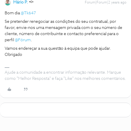
Mário P.
Forum|Forum|2 years ago
Bom dia
@Tk647
Se pretender renegociar as condições do seu contratual, por
favor, envie-nos uma mensagem privada com o seu número de
cliente, número de contribuinte e contacto preferencial para o
perfil
@Fórum
.
Vamos endereçar a sua questão à equipa que pode ajudar.
Obrigado
Ajude a comunidade a encontrar informação relevante. Marque
como "Melhor Resposta" e faça "Like" nos melhores comentários.