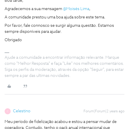
Boa tarde,
Agradecemos a sua mensagem
@Moisés Lima
,
A comunidade prestou uma boa ajuda sobre este tema.
Por favor, fale connosco se surgir alguma questão. Estamos
sempre disponíveis para ajudar.
Obrigado
Ajude a comunidade a encontrar informação relevante. Marque
como "Melhor Resposta" e faça "Like" nos melhores comentários.
Siga os perfis da moderação, através da opção "Seguir", para estar
sempre a par das ultimas novidades.
Celestino
Forum|Forum|2 years ago
C
Meu período de fidelização acabou e estou a pensar mudar de
operadora. Contudo, tenho o pack anual internacional que