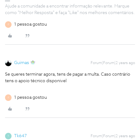
Ajude a comunidade a encontrar informação relevante. Marque
como "Melhor Resposta" e faça "Like" nos melhores comentários.
1 pessoa gostou
F
Guimas
Forum|Forum|2 years ago
Se queres terminar agora, tens de pagar a multa. Caso contrário
tens o apoio técnico disponivel
1 pessoa gostou
F
Tk647
Forum|Forum|2 years ago
T