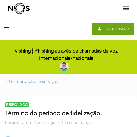
Menu
Iniciar sessão
Vishing | Phishing através de chamadas de voz
internacionais/nacionais
Gerir produtos e serviços
RESPONDIDO
Término do período de fidelização.
Forum|Forum|3 years ago
13 comentários