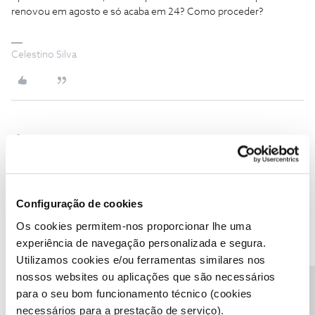
renovou em agosto e só acaba em 24? Como proceder?
Celestino Silva
Mário P.
Forum|Forum|2 years ago
Boa tarde
@Celestino
,
Lamentamos que tenha a intenção de cancelar os serviços. Caso
Configuração de cookies
exista alguma questão em que possamos ajudar, por favor, diga-
nos,
Os cookies permitem-nos proporcionar lhe uma
Relativamente à sua questão, envie-nos uma mensagem privada
experiência de navegação personalizada e segura.
com o seu número de cliente para o perfil
@Fórum
, vamos
Utilizamos cookies e/ou ferramentas similares nos
ajudar.
nossos websites ou aplicações que são necessários
Obrigado
para o seu bom funcionamento técnico (cookies
necessários para a prestação de serviço).