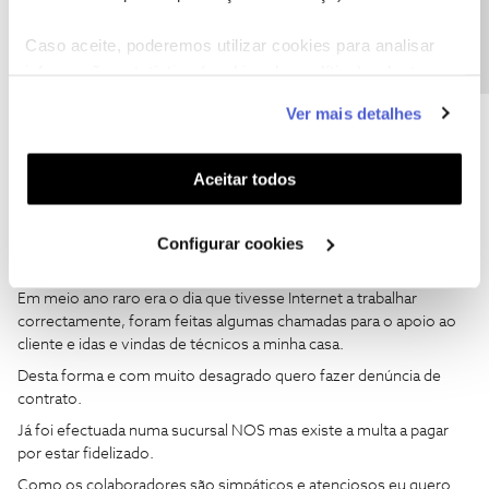
Precisa de ajuda?
Ajude a comunidade a encontrar informação relevante. Marque
como "Melhor Resposta" e faça "Like" nos melhores comentários.
Caso aceite, poderemos utilizar cookies para analisar
informação estatística (cookies de analítica), adaptar
este serviço às suas preferências e apresentar-lhe
Ver mais detalhes
funcionalidades (cookies de personalização e
funcionalidade) e adaptar anúncios aos seus interesses
FLÁVIO FREITAS
(cookies de publicidade personalizada). Pode gerir a
Forum|Forum|2 years ago
F
Aceitar todos
utilização dos cookies clicando em "
Configurar
Boa Tarde,
Cookies
".
Configurar cookies
Estou fidelizado à NOS até Agosto do próximo ano mas tenho
tido imensos problemas com Internet e TV.
Em meio ano raro era o dia que tivesse Internet a trabalhar
correctamente, foram feitas algumas chamadas para o apoio ao
cliente e idas e vindas de técnicos a minha casa.
Desta forma e com muito desagrado quero fazer denúncia de
contrato.
Já foi efectuada numa sucursal NOS mas existe a multa a pagar
por estar fidelizado.
Como os colaboradores são simpáticos e atenciosos eu quero