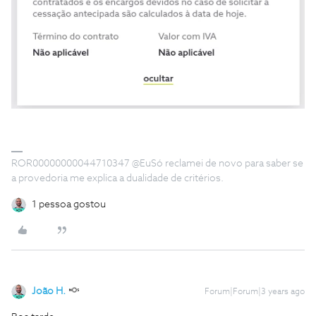
ROR00000000044710347 @EuSó reclamei de novo para saber se
a provedoria me explica a dualidade de critérios.
1 pessoa gostou
João H.
Forum|Forum|3 years ago