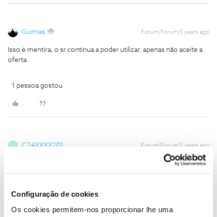
Guimas
Forum|Forum|5 years ago
Isso é mentira, o sr continua a poder utilizar. apenas não aceite a
oferta.
1 pessoa gostou
C24XXXX201
Forum|Forum|5 years ago
C
Quem é responsavel pela formaçao dos papagaios e pelas
mentiras por eles usadas para ludibriar incautos?
Configuração de cookies
Ser cliente NOS pode não ser fácil, mas a cada obstáculo
Os cookies permitem-nos proporcionar lhe uma
superado ganha-se força para seguir em frente. Respeito por