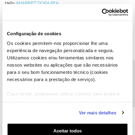
Hello
@HARRIET DORA REA
,
We will answer your message as soon as possible.
Thank you
Configuração de cookies
Ajude a comunidade a encontrar informação relevante. Marque
Os cookies permitem-nos proporcionar lhe uma
como "Melhor Resposta" e faça "Like" nos melhores comentários.
experiência de navegação personalizada e segura.
Utilizamos cookies e/ou ferramentas similares nos
nossos websites ou aplicações que são necessários
Precisa de ajuda?
para o seu bom funcionamento técnico (cookies
necessários para a prestação de serviço).
HARRIET DORA REA
AUTOR
Forum|Forum|4 years ago
H
I still have not received a reply. I am now receiving threats from
Caso aceite, poderemos utilizar cookies para analisar
legal reps. Can you pleas help me resolve this issue as it’s a
informação estatística (cookies de analítica), adaptar
mistake.
este serviço às suas preferências e apresentar-lhe
Ver mais detalhes
funcionalidades (cookies de personalização e
funcionalidade) e adaptar anúncios aos seus interesses
(cookies de publicidade personalizada). Pode gerir a
Aceitar todos