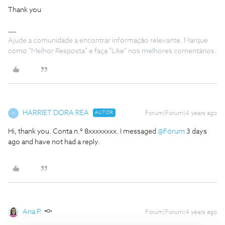
Thank you
Ajude a comunidade a encontrar informação relevante. Marque
como "Melhor Resposta" e faça "Like" nos melhores comentários.
HARRIET DORA REA
AUTOR
Forum|Forum|4 years ago
H
Hi, thank you. Conta n.º 8xxxxxxxx. I messaged
@Fórum
3 days
ago and have not had a reply.
Ana P.
Forum|Forum|4 years ago