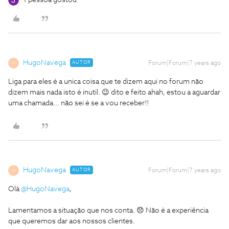
1 pessoa gostou
HugoNavega
AUTOR
Forum|Forum|7 years ago
H
Liga para eles é a unica coisa que te dizem aqui no forum não
dizem mais nada isto é inutil.
😉 dito e feito ahah, estou a aguardar
uma chamada... não sei é se a vou receber!!
HugoNavega
AUTOR
Forum|Forum|7 years ago
H
Olá
@HugoNavega
,
Lamentamos a situação que nos conta. 😞 Não é a experiência
que queremos dar aos nossos clientes.