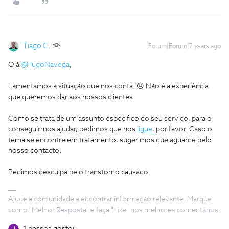
Tiago C.
Forum|Forum|7 years ago
Olá
@HugoNavega
,
Lamentamos a situação que nos conta. 😞 Não é a experiência
que queremos dar aos nossos clientes.
Como se trata de um assunto específico do seu serviço, para o
conseguirmos ajudar, pedimos que nos
ligue
, por favor. Caso o
tema se encontre em tratamento, sugerimos que aguarde pelo
nosso contacto.
Pedimos desculpa pelo transtorno causado.
Ajude a comunidade a encontrar informação relevante. Marque
como "Melhor Resposta" e faça "Like" nos melhores comentários.