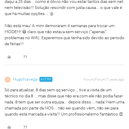
daqui a 25 dias... como é óbvio não vou estar tantos dias sem net
nem televisão!!! Solução rescindir com justa causa... o que vale é
que há muitas opções... :@
Não está mau! A mim demoraram 4 semanas para trocar um
MODEM! 😃 claro que não estava sem serviço ("apenas"
problemas no Wifi). Esperemos que tenha sido devido ao período
de férias!!!
HugoNavega
AUTOR
Forum|Forum|7 years ago
H
Só para atualizar, 8 dias sem qq serviço... tive a visita de um
técnico no dia 8 ... mas disse que não era com ele não podia fazer
nada :8 tem que ser outra equipa... depois disso... nada! Nem uma
chamada por parte da NOS... não sei quando vêm, não sei para
quando está marcada a visita!!! Um profissionalismo fantástico 👏