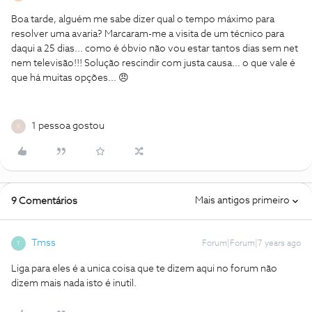
Boa tarde, alguém me sabe dizer qual o tempo máximo para
resolver uma avaria? Marcaram-me a visita de um técnico para
daqui a 25 dias... como é óbvio não vou estar tantos dias sem net
nem televisão!!! Solução rescindir com justa causa... o que vale é
que há muitas opções... 😠
1 pessoa gostou
R
Mais antigos primeiro
9 Comentários
Tmss
Forum|Forum|7 years ago
T
Liga para eles é a unica coisa que te dizem aqui no forum não
dizem mais nada isto é inutil.