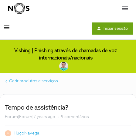
Menu
Iniciar sessão
Vishing | Phishing através de chamadas de voz
internacionais/nacionais
Gerir produtos e serviços
Tempo de assistência?
Forum|Forum|7 years ago
9 comentários
HugoNavega
H