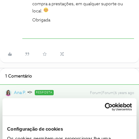
compra a prestações, em qualquer suporte ou
local.
Obrigada
1 Comentário
Ana P.
RESPOSTA
Forum|Forum|6 years ago
Bem-vindo ao Fórum NOS
@matsgv
,
O Débito direto é uma das condições necessárias para que seja
possível efetuar a compra a prestações, em qualquer suporte ou
local.
Configuração de cookies
Obrigada
Os cookies permitem-nos proporcionar lhe uma