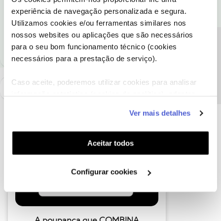
experiência de navegação personalizada e segura.
Utilizamos cookies e/ou ferramentas similares nos
Ajude a comunidade a encontrar informação relevante. Marque
nossos websites ou aplicações que são necessários
como "Melhor Resposta" e faça "Like" nos melhores comentários.
Precisa de ajuda?
para o seu bom funcionamento técnico (cookies
necessários para a prestação de serviço).
Caso aceite, poderemos utilizar cookies para analisar
informação estatística (cookies de analítica), adaptar
este serviço às suas preferências e apresentar-lhe
Ver mais detalhes
funcionalidades (cookies de personalização e
funcionalidade) e adaptar anúncios aos seus interesses
(cookies de publicidade personalizada). Pode gerir a
Aceitar todos
utilização dos cookies clicando em "
Configurar
Cookies
".
Configurar cookies
A poupança que COMBINA