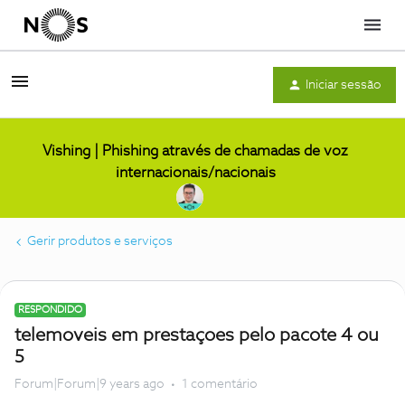
Menu
Iniciar sessão
Vishing | Phishing através de chamadas de voz
internacionais/nacionais
Gerir produtos e serviços
RESPONDIDO
telemoveis em prestaçoes pelo pacote 4 ou
5
Forum|Forum|9 years ago
1 comentário