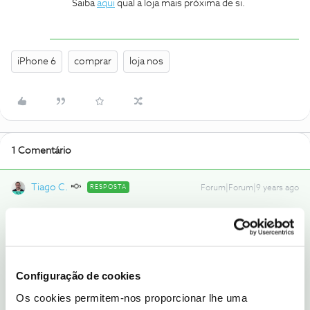
Saiba
aqui
qual a loja mais próxima de si.
iPhone 6
comprar
loja nos
1 Comentário
Tiago C.
RESPOSTA
Forum|Forum|9 years ago
Olá, diogo rocha. Bem-vindo ao Fórum NOS :)
Lamentamos a situação, mas apenas na loja pode saber se têm
stock deste e outros equipamentos.
Configuração de cookies
Saiba
aqui
qual a loja mais próxima de si.
Os cookies permitem-nos proporcionar lhe uma