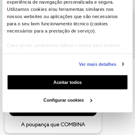
experiência de navegação personalizada e segura.
Ajude a comunidade a encontrar informação relevante. Marque
Utilizamos cookies e/ou ferramentas similares nos
como "Melhor Resposta" e faça "Like" nos melhores comentários.
nossos websites ou aplicações que são necessários
Precisa de ajuda?
para o seu bom funcionamento técnico (cookies
necessários para a prestação de serviço).
Caso aceite, poderemos utilizar cookies para analisar
informação estatística (cookies de analítica), adaptar
este serviço às suas preferências e apresentar-lhe
Ver mais detalhes
funcionalidades (cookies de personalização e
funcionalidade) e adaptar anúncios aos seus interesses
(cookies de publicidade personalizada). Pode gerir a
Aceitar todos
utilização dos cookies clicando em "
Configurar
Cookies
".
Configurar cookies
A poupança que COMBINA