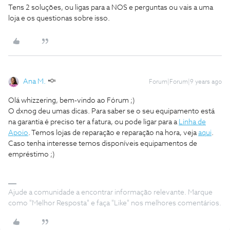
Tens 2 soluções, ou ligas para a NOS e perguntas ou vais a uma
loja e os questionas sobre isso.
Ana M.
Forum|Forum|9 years ago
Olá whizzering, bem-vindo ao Fórum ;)
O dxnog deu umas dicas. Para saber se o seu equipamento está
na garantia é preciso ter a fatura, ou pode ligar para a
Linha de
Apoio
. Temos lojas de reparação e reparação na hora, veja
aqui
.
Caso tenha interesse temos disponíveis equipamentos de
empréstimo ;)
Ajude a comunidade a encontrar informação relevante. Marque
como "Melhor Resposta" e faça "Like" nos melhores comentários.