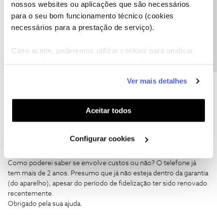
nossos websites ou aplicações que são necessários
Boa tarde,
Precisa de ajuda?
para o seu bom funcionamento técnico (cookies
necessários para a prestação de serviço).
O meu telefone avariou. Podem-me dizer qual a melhor forma de
resolver o problema: ligar para o apoio ao cliente por forma a
Caso aceite, poderemos utilizar cookies para analisar
enviarem um técnico a casa ou se me deslocar a uma loja
informação estatística (cookies de analítica), adaptar
conseguirão efectuar a troca do aparelho?
este serviço às suas preferências e apresentar-lhe
Ver mais detalhes
Obrigado!
funcionalidades (cookies de personalização e
funcionalidade) e adaptar anúncios aos seus interesses
Se a troca de telefone não envolver custos, o melhor é ir a uma
(cookies de publicidade personalizada). Pode gerir a
Aceitar todos
loja, sempre é mais rápido, pois o técnico que lá for o que vai
utilização dos cookies clicando em "
Configurar
fazer é trocar o telefone por outro não vai fazer mais nada.
Cookies
".
Configurar cookies
Boa tarde,
Como poderei saber se envolve custos ou não? O telefone já
tem mais de 2 anos. Presumo que já não esteja dentro da garantia
(do aparelho), apesar do período de fidelização ter sido renovado
recentemente.
Obrigado pela sua ajuda.