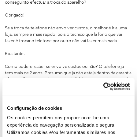
conseguirão efectuar a troca do aparelho?
Obrigado!
Se a troca de telefone não envolver custos, o melhor é ir a uma
loja, sempre é mais rápido, pois o técnico que lá for o que vai
fazer é trocar o telefone por outro não vai fazer mais nada.
Boa tarde,
Como poderei saber se envolve custos ou não? O telefone já
tem mais de 2 anos. Presumo que já não esteja dentro da garantia
(do aparelho), apesar do período de fidelização ter sido renovado
recentemente.
Obrigado pela sua ajuda.
Configuração de cookies
Os cookies permitem-nos proporcionar lhe uma
experiência de navegação personalizada e segura.
Utilizamos cookies e/ou ferramentas similares nos
dxnog
Forum|Forum|9 years ago