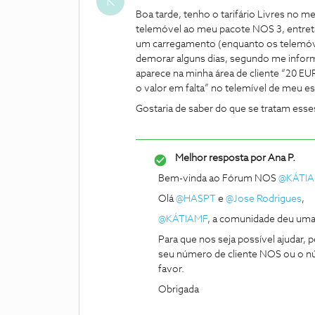
K
Boa tarde, tenho o tarifário Livres no m
telemóvel ao meu pacote NOS 3, entreta
um carregamento (enquanto os telemóvei
demorar alguns dias, segundo me inform
aparece na minha área de cliente “20 EUR 
o valor em falta” no telemível de meu es
Gostaria de saber do que se tratam esse
Melhor resposta por
Ana P.
Bem-vinda ao Fórum NOS
@KÁTI
Olá
@HASPT
e
@Jose Rodrigues
,
@KÁTIAMF
, a comunidade deu uma
Para que nos seja possível ajudar
seu número de cliente NOS ou o núm
favor.
Obrigada