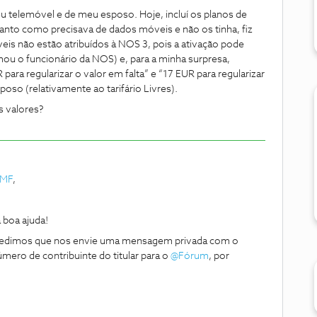
eu telemóvel e de meu esposo. Hoje, incluí os planos de
nto como precisava de dados móveis e não os tinha, fiz
s não estão atribuídos à NOS 3, pois a ativação pode
ou o funcionário da NOS) e, para a minha surpresa,
para regularizar o valor em falta” e “17 EUR para regularizar
poso (relativamente ao tarifário Livres).
s valores?
AMF
,
 boa ajuda!
, pedimos que nos envie uma mensagem privada com o
ero de contribuinte do titular para o
@Fórum
, por