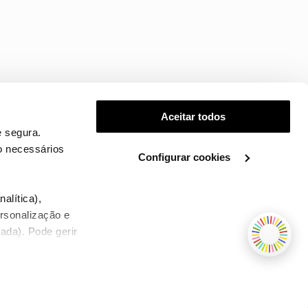
Aceitar todos
 segura.
o necessários
Configurar cookies
.
alítica),
ersonalização e
ada). Pode gerir
TERMOS E CONDIÇÕES
WHOLESALE