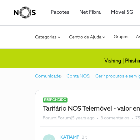
Pacotes
Net Fibra
Móvel 5G
Grupos
As
Categorias
Centro de Ajuda
Vishing | Phish
Comunidade
Conta NOS
Gerir produtos e servi
RESPONDIDO
Tarifário NOS Telemóvel - valor em
Forum|Forum|5 years ago
3 comentários
75
KÁTIAMF
Bit