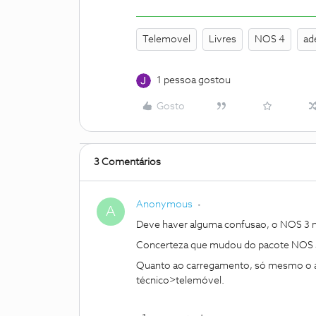
Telemovel
Livres
NOS 4
ad
1 pessoa gostou
Gosto
3 Comentários
Anonymous
A
Deve haver alguma confusao, o NOS 3 
Concerteza que mudou do pacote NOS 3
Quanto ao carregamento, só mesmo o ap
técnico>telemóvel.