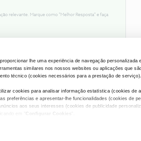
ação relevante. Marque como "Melhor Resposta" e faça
proporcionar lhe uma experiência de navegação personalizada e
erramentas similares nos nossos websites ou aplicações que sã
nto técnico (cookies necessários para a prestação de serviço)
lizar cookies para analisar informação estatística (cookies de an
as preferências e apresentar-lhe funcionalidades (cookies de p
Condições do Fórum NOS
Accessibility statement
anúncios aos seus interesses (cookies de publicidade personaliz
licando em "
Configurar Cookies
".
RIVACIDADE
CONFIGURAR COOKIES
QUALIDADE DE SERVIÇO
itos reservados