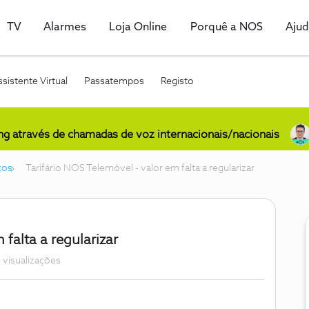
TV
Alarmes
Loja Online
Porquê a NOS
Aju
sistente Virtual
Passatempos
Registo
ing através de chamadas de voz internacionais/nacionais
ços
Tarifário NOS Telemóvel - valor em falta a regularizar
 falta a regularizar
 visualizações