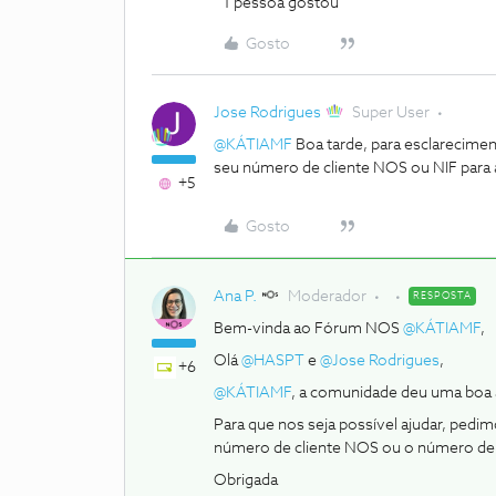
1 pessoa gostou
Gosto
Jose Rodrigues
Super User
@KÁTIAMF
Boa tarde, para esclarecime
seu número de cliente NOS ou NIF par
+5
Gosto
Ana P.
Moderador
RESPOSTA
Bem-vinda ao Fórum NOS
@KÁTIAMF
,
Olá
@HASPT
e
@Jose Rodrigues
,
+6
@KÁTIAMF
, a comunidade deu uma boa 
Para que nos seja possível ajudar, pe
número de cliente NOS ou o número de co
Obrigada