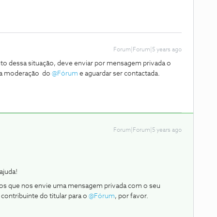
Forum|Forum|5 years ago
nto dessa situação, deve enviar por mensagem privada o
a a moderação do
@Fórum
e aguardar ser contactada.
Forum|Forum|5 years ago
ajuda!
dimos que nos envie uma mensagem privada com o seu
ntribuinte do titular para o
@Fórum
, por favor.