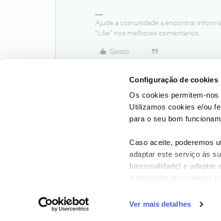
Ajude a comunidade a encontrar inform
"Like" nos melhores comentários.
Gosto
Configuração de cookies
Os cookies permitem-nos 
Utilizamos cookies e/ou f
para o seu bom funcioname
Caso aceite, poderemos uti
adaptar este serviço às su
funcionalidade) e adaptar 
a utilização dos cookies c
CONTACTOS
POLÍTICA DE P
Ver mais detalhes
NOS, todos os dire