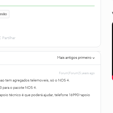
esão
Partilhar
Mais antigos primeiro
Forum|Forum|5 years ago
nao tem agregados telemoveis, só o NOS 4.
 para o pacote NOS 4.
oio técnico é que poderá ajudar, telefone 16990>apoio