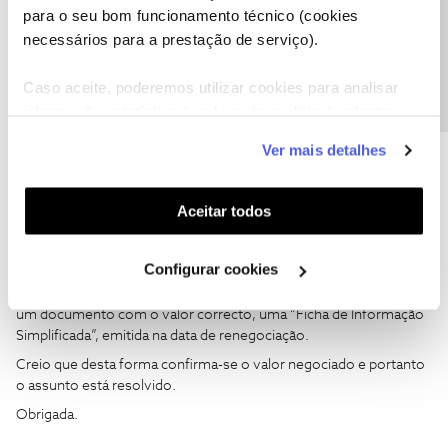
Precisa de ajuda?
para o seu bom funcionamento técnico (cookies
Ok, mensagem enviada.
necessários para a prestação de serviço).
Obrigado.
Caso aceite, poderemos utilizar cookies para analisar
1 pessoa gostou
informação estatística (cookies de analítica), adaptar
este serviço às suas preferências e apresentar-lhe
Ver mais detalhes
funcionalidades (cookies de personalização e
funcionalidade) e adaptar anúncios aos seus interesses
(cookies de publicidade personalizada). Pode gerir a
Aceitar todos
mfcosta
utilização dos cookies clicando em "
Configurar
AUTOR
Forum|Forum|5 years ago
M
Cookies
".
Viva,
Configurar cookies
Estive a confirmar na listagem de documentos de facto tenho lá
um documento com o valor correcto, uma “Ficha de Informação
Simplificada”, emitida na data de renegociação.
Creio que desta forma confirma-se o valor negociado e portanto
o assunto está resolvido.
Obrigada.