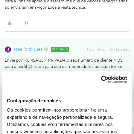
para a linha de apoio e disseram-me que os valores renegociados
só entrariam em vigor após a visita técnica.
Jose Rodrigues
RESPOSTA
Forum|Forum|5 years ago
Envie por MENSAGEM PRIVADA o seu numero de cliente NOS
para o perfil
@Fórum
para que os moderadores possam tomar
conhecimento do que se passa com o seu novo contrato e
poderem informá-lo.
Configuração de cookies
Os cookies permitem-nos proporcionar lhe uma
experiência de navegação personalizada e segura.
mfcosta
AUTOR
Forum|Forum|5 years ago
M
Utilizamos cookies e/ou ferramentas similares nos
nossos websites ou aplicações que são necessários
Viva,