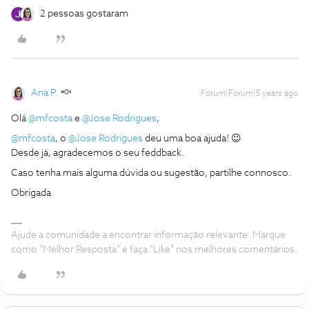
2 pessoas gostaram
Ana P.
Forum|Forum|5 years ago
Olá
@mfcosta
e
@Jose Rodrigues
,
@mfcosta
, o
@Jose Rodrigues
deu uma boa ajuda! 😉
Desde já, agradecemos o seu feddback.
Caso tenha mais alguma dúvida ou sugestão, partilhe connosco.
Obrigada
Ajude a comunidade a encontrar informação relevante. Marque
como "Melhor Resposta" e faça "Like" nos melhores comentários.