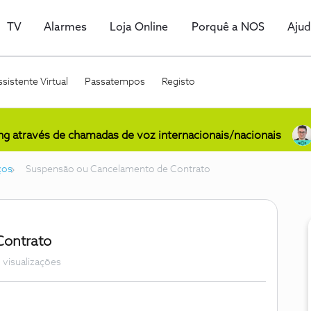
TV
Alarmes
Loja Online
Porquê a NOS
Aju
sistente Virtual
Passatempos
Registo
ing através de chamadas de voz internacionais/nacionais
ços
Suspensão ou Cancelamento de Contrato
Contrato
 visualizações