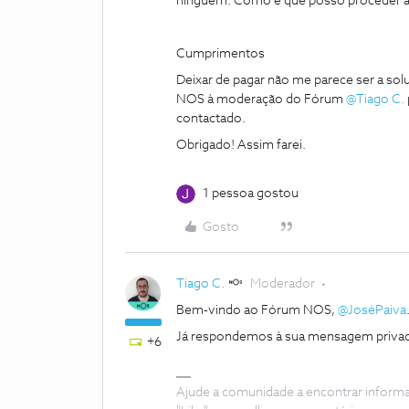
ninguém. Como é que posso proceder 
Cumprimentos
Deixar de pagar não me parece ser a sol
NOS à moderação do Fórum
@Tiago C.
contactado.
Obrigado! Assim farei.
1 pessoa gostou
Gosto
Tiago C.
Moderador
Bem-vindo ao Fórum NOS,
@JoséPaiva
Já respondemos à sua mensagem privad
+6
Ajude a comunidade a encontrar inform