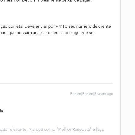
ao mesmo? Devo simplesmente deixar de pagar?
ução correta. Deve enviar por P/M o seu numero de cliente
para que possam analisar o seu caso e aguarde ser
Forum|Forum|6 years ago
.
a.
ação relevante. Marque como "Melhor Resposta" e faça