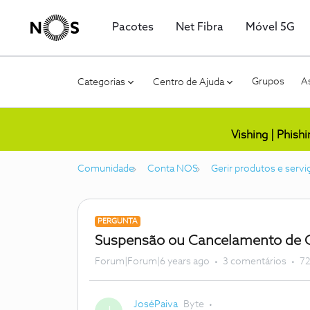
Pacotes
Net Fibra
Móvel 5G
Grupos
As
Categorias
Centro de Ajuda
Vishing | Phish
Comunidade
Conta NOS
Gerir produtos e servi
PERGUNTA
Suspensão ou Cancelamento de 
Forum|Forum|6 years ago
3 comentários
72
JoséPaiva
Byte