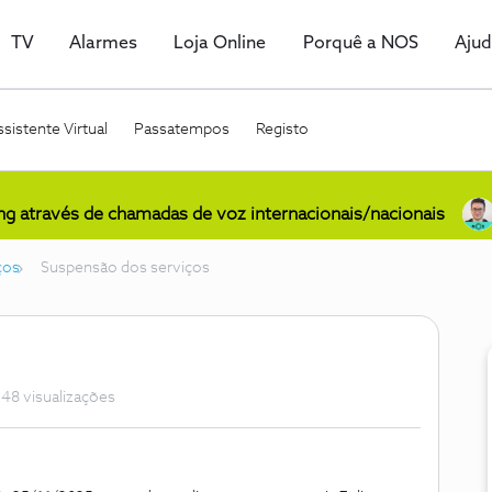
TV
Alarmes
Loja Online
Porquê a NOS
Aju
sistente Virtual
Passatempos
Registo
ing através de chamadas de voz internacionais/nacionais
ços
Suspensão dos serviços
48 visualizações