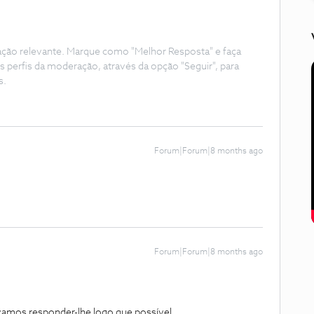
ação relevante. Marque como "Melhor Resposta" e faça
s perfis da moderação, através da opção "Seguir", para
s.
Forum|Forum|8 months ago
Forum|Forum|8 months ago
amos responder-lhe logo que possível.