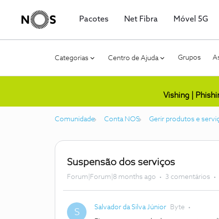
Pacotes
Net Fibra
Móvel 5G
Grupos
As
Categorias
Centro de Ajuda
Vishing | Phish
Comunidade
Conta NOS
Gerir produtos e servi
Suspensão dos serviços
Forum|Forum|8 months ago
3 comentários
Salvador da Silva Júnior
Byte
S