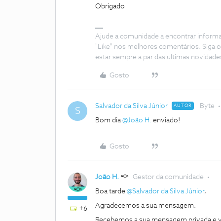
Obrigado
Ajude a comunidade a encontrar inform
"Like" nos melhores comentários. Siga o
estar sempre a par das ultimas novidade
Gosto
Salvador da Silva Júnior
Byte
AUTOR
S
Bom dia ​
@João H.
enviado!
Gosto
João H.
Gestor da comunidade
Boa tarde ​
@Salvador da Silva Júnior
,
Agradecemos a sua mensagem.
+6
Recebemos a sua mensagem privada e v