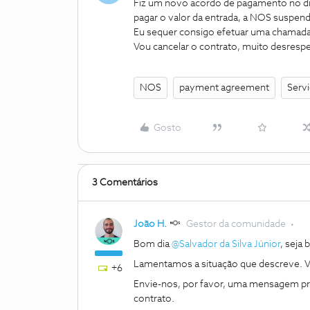
Fiz um novo acordo de pagamento no dia
pagar o valor da entrada, a NOS suspen
Eu sequer consigo efetuar uma chamada
Vou cancelar o contrato, muito desresp
NOS
payment agreement
Servi
Gosto
3 Comentários
João H.
Gestor da comunidade
Bom dia ​
@Salvador da Silva Júnior
, seja
Lamentamos a situação que descreve. Va
+6
Envie-nos, por favor, uma mensagem priva
contrato.