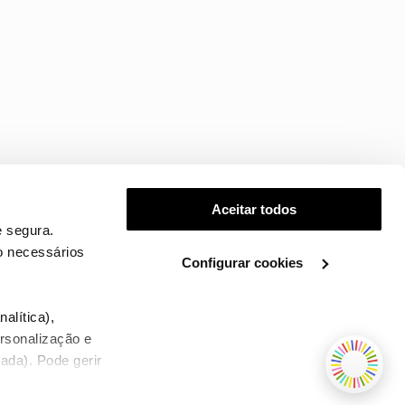
Aceitar todos
 segura.
o necessários
Configurar cookies
.
alítica),
ersonalização e
ada). Pode gerir
TERMOS E CONDIÇÕES
WHOLESALE