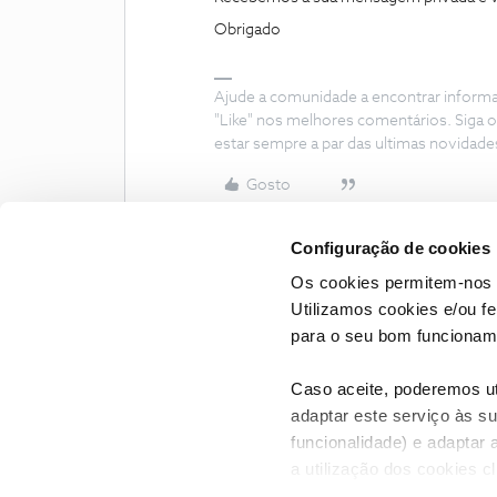
Obrigado
Ajude a comunidade a encontrar inform
"Like" nos melhores comentários. Siga o
estar sempre a par das ultimas novidade
Gosto
Configuração de cookies
Os cookies permitem-nos 
Utilizamos cookies e/ou f
para o seu bom funcioname
Caso aceite, poderemos uti
adaptar este serviço às su
funcionalidade) e adaptar 
a utilização dos cookies c
CONTACTOS
POLÍTICA DE P