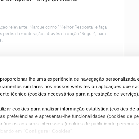
ação relevante. Marque como "Melhor Resposta" e faça
s perfis da moderação, através da opção "Seguir", para
s.
proporcionar lhe uma experiência de navegação personalizada e
erramentas similares nos nossos websites ou aplicações que sã
nto técnico (cookies necessários para a prestação de serviço)
lizar cookies para analisar informação estatística (cookies de an
as preferências e apresentar-lhe funcionalidades (cookies de p
Condições do Fórum NOS
Accessibility statement
anúncios aos seus interesses (cookies de publicidade personaliz
licando em "
Configurar Cookies
".
RIVACIDADE
CONFIGURAR COOKIES
QUALIDADE DE SERVIÇO