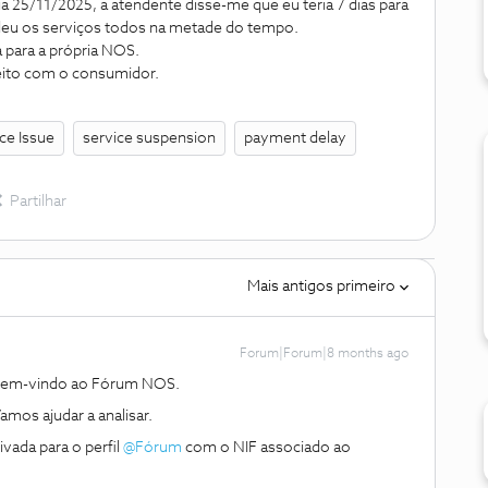
 25/11/2025, a atendente disse-me que eu teria 7 dias para
deu os serviços todos na metade do tempo.
 para a própria NOS.
eito com o consumidor.
ce Issue
service suspension
payment delay
Partilhar
Mais antigos primeiro
Forum|Forum|8 months ago
 bem-vindo ao Fórum NOS.
mos ajudar a analisar.
da para o perfil ​
@Fórum
com o NIF associado ao