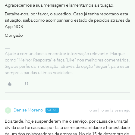
Agradecemos a sua mensagem e lamentamos a situação.
Detalhe-nos, por favor, o sucedido. Caso já tenha reportado esta
situação, saiba como acompanhar o estado de pedidos através da
App NOS:
Obrigado
Ajude a comunidade a encontrar informação relevante. Marque
como "Melhor Resposta" e faça "Like" nos melhores comentários.
Siga os perfis da moderação, através da opção "Seguir", para estar
sempre a par das ultimas novidades.
Denise Moreno
AUTOR
Forum|Forum|2 years ago
D
Boa tarde, hoje suspenderam me o serviço, por causa de uma tal
dívida que foi causada por falta de responsabilidade e honestidade
de um dos colaboradores da empresa. No dia 15 de dezembro de