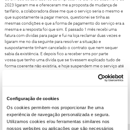
2023 ligaram me e ofereceram me a proposta de mudança de
tarifário, a colaboradora disse me que o serviço seria o mesmo e
que supostamente ia pagar menos, questionei se tinha as
mesmas condições e que a forma de pagamento do serviço era a
mesma e a resposta foi que sim. E passado 1 mês recebi uma
fatura com dívidas para pagar e fui na loja reclamar duas vezes e
ligaram me no dia seguinte para resolver a situação e
suspostamente tinham cancelado o contrato que nem sequer
sabia da existência. E depois fico a receber sms por parte
vossa que tenho uma dívida que se tivessem explicado tudo de
forma coerente não existiria, e hoje suspendem me o serviço até
eu pagar a tal dívida. Simplesmente querem vender e ganhar o dia,
sem explicar como funciona o serviço, pois no fim saem sempre
a faturar o que é um absurdo. E agora vou ficar prejudicada por
falta de honestidade por parte deles? Aguardo uma resposta da
vossa parte.
Configuração de cookies
Obrigada!
Os cookies permitem-nos proporcionar lhe uma
experiência de navegação personalizada e segura.
Utilizamos cookies e/ou ferramentas similares nos
nossos websites ou aplicações que são necessários